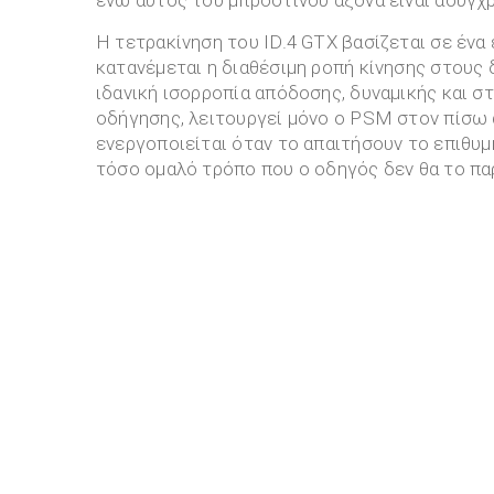
ενώ αυτός του μπροστινού άξονα είναι ασύγχ
Η τετρακίνηση του ID.4 GTX βασίζεται σε ένα
κατανέμεται η διαθέσιμη ροπή κίνησης στους δ
ιδανική ισορροπία απόδοσης, δυναμικής και 
οδήγησης, λειτουργεί μόνο ο PSM στον πίσω
ενεργοποιείται όταν το απαιτήσουν το επιθυ
τόσο ομαλό τρόπο που ο οδηγός δεν θα το πα