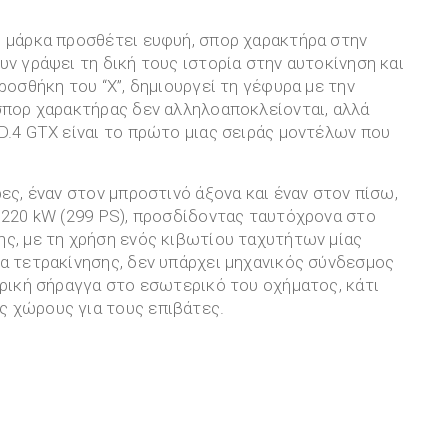
η μάρκα προσθέτει ευφυή, σπορ χαρακτήρα στην
υν γράψει τη δική τους ιστορία στην αυτοκίνηση και
ροσθήκη του “X”, δημιουργεί τη γέφυρα με την
 σπορ χαρακτήρας δεν αλληλοαποκλείονται, αλλά
D.4 GTX είναι το πρώτο μιας σειράς μοντέλων που
ες, έναν στον μπροστινό άξονα και έναν στον πίσω,
 220 kW (299 PS), προσδίδοντας ταυτόχρονα στο
ης, με τη χρήση ενός κιβωτίου ταχυτήτων μίας
α τετρακίνησης, δεν υπάρχει μηχανικός σύνδεσμος
τρική σήραγγα στο εσωτερικό του οχήματος, κάτι
ς χώρους για τους επιβάτες.