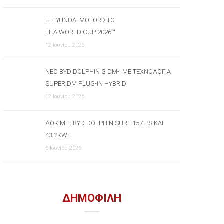
Η HYUNDAI MOTOR ΣΤΟ
FIFA WORLD CUP 2026™
12 Ιουνίου 2026
ΝΈΟ BYD DOLPHIN G DM-I ΜΕ ΤΕΧΝΟΛΟΓΊΑ
SUPER DM PLUG-IN HYBRID
12 Ιουνίου 2026
ΔΟΚΙΜΉ: BYD DOLPHIN SURF 157 PS ΚΑΙ
43.2KWH
6 Ιουνίου 2026
ΔΗΜΟΦΙΛΗ