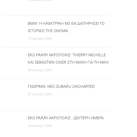
BMW: Η ΗΛΕΚΤΡΙΚΉ M3 ΘΑ ΔΙΑΤΗΡΉΣΕΙ ΤΟ
ΙΣΤΟΡΙΚΌ ΤΗΣ ΌΝΟΜΑ
15 Ιουλίου 2026
ΕΚΟ ΡΆΛΛΥ ΑΚΡΌΠΟΛΙΣ: THIERRY NEUVILLE
ΚΑΙ SEBASTIEN OGIER ΣΤΗ ΜΆΧΗ ΓΙΑ ΤΗ ΝΊΚΗ
28 Ιουνίου 2026
ΓΝΩΡΙΜΊΑ: ΝΈΟ SUBARU UNCHARTED
27 Ιουνίου 2026
ΕΚΟ ΡΆΛΛΥ ΑΚΡΌΠΟΛΙΣ : ΔΕΎΤΕΡΗ ΗΜΈΡΑ
26 Ιουνίου 2026