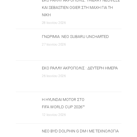
ΕΚΟ ΡΆΛΛΥ ΑΚΡΌΠΟΛΙΣ: THIERRY NEUVILLE
ΚΑΙ SEBASTIEN OGIER ΣΤΗ ΜΆΧΗ ΓΙΑ ΤΗ
ΝΊΚΗ
28 Ιουνίου 2026
ΓΝΩΡΙΜΊΑ: ΝΈΟ SUBARU UNCHARTED
27 Ιουνίου 2026
ΕΚΟ ΡΆΛΛΥ ΑΚΡΌΠΟΛΙΣ : ΔΕΎΤΕΡΗ ΗΜΈΡΑ
26 Ιουνίου 2026
Η HYUNDAI MOTOR ΣΤΟ
FIFA WORLD CUP 2026™
12 Ιουνίου 2026
ΝΈΟ BYD DOLPHIN G DM-I ΜΕ ΤΕΧΝΟΛΟΓΊΑ