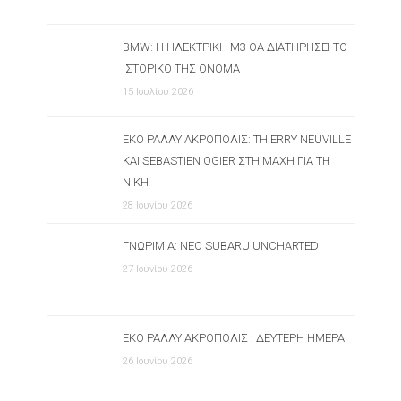
BMW: Η ΗΛΕΚΤΡΙΚΉ M3 ΘΑ ΔΙΑΤΗΡΉΣΕΙ ΤΟ
ΙΣΤΟΡΙΚΌ ΤΗΣ ΌΝΟΜΑ
15 Ιουλίου 2026
ΕΚΟ ΡΆΛΛΥ ΑΚΡΌΠΟΛΙΣ: THIERRY NEUVILLE
ΚΑΙ SEBASTIEN OGIER ΣΤΗ ΜΆΧΗ ΓΙΑ ΤΗ
ΝΊΚΗ
28 Ιουνίου 2026
ΓΝΩΡΙΜΊΑ: ΝΈΟ SUBARU UNCHARTED
27 Ιουνίου 2026
ΕΚΟ ΡΆΛΛΥ ΑΚΡΌΠΟΛΙΣ : ΔΕΎΤΕΡΗ ΗΜΈΡΑ
26 Ιουνίου 2026