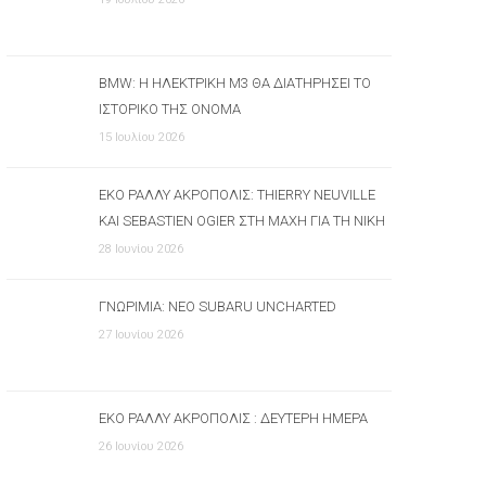
BMW: Η ΗΛΕΚΤΡΙΚΉ M3 ΘΑ ΔΙΑΤΗΡΉΣΕΙ ΤΟ
ΙΣΤΟΡΙΚΌ ΤΗΣ ΌΝΟΜΑ
15 Ιουλίου 2026
ΕΚΟ ΡΆΛΛΥ ΑΚΡΌΠΟΛΙΣ: THIERRY NEUVILLE
ΚΑΙ SEBASTIEN OGIER ΣΤΗ ΜΆΧΗ ΓΙΑ ΤΗ ΝΊΚΗ
28 Ιουνίου 2026
ΓΝΩΡΙΜΊΑ: ΝΈΟ SUBARU UNCHARTED
27 Ιουνίου 2026
ΕΚΟ ΡΆΛΛΥ ΑΚΡΌΠΟΛΙΣ : ΔΕΎΤΕΡΗ ΗΜΈΡΑ
26 Ιουνίου 2026