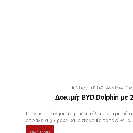
BINTE(A)
ΒΊΝΤΕΟ
ΔΟΚΙΜΈΣ
ΝΈ
,
,
,
Δοκιμή: BYD Dolphin με
Η ηλεκτροκίνηση ταιριάζει τέλεια στα μικρά 
ασφάλεια, χώρους και αυτονομία τότε είναι ο
READ MORE