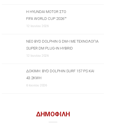
Η HYUNDAI MOTOR ΣΤΟ
FIFA WORLD CUP 2026™
12 Ιουνίου 2026
ΝΈΟ BYD DOLPHIN G DM-I ΜΕ ΤΕΧΝΟΛΟΓΊΑ
SUPER DM PLUG-IN HYBRID
12 Ιουνίου 2026
ΔΟΚΙΜΉ: BYD DOLPHIN SURF 157 PS ΚΑΙ
43.2KWH
6 Ιουνίου 2026
ΔΗΜΟΦΙΛΗ