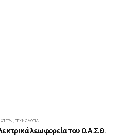
ΕΏΤΕΡΑ
ΤΕΧΝΟΛΟΓΊΑ
,
λεκτρικά λεωφορεία του Ο.Α.Σ.Θ.