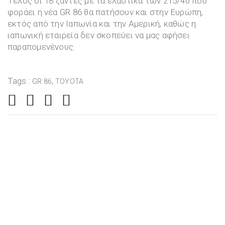
Τέλος οι 18 ζάντες με τα ελαστικά των 215/40 που
φοράει η νέα GR 86 θα πατήσουν και στην Ευρώπη,
εκτός από την Ιαπωνία και την Αμερική, καθώς η
ιαπωνική εταιρεία δεν σκοπεύει να μας αφήσει
παραπομενένους.
Tags :
,
GR 86
TOYOTA