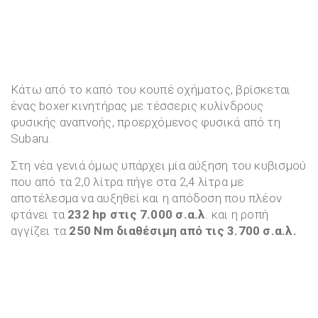
Κάτω από το καπό του κουπέ οχήματος, βρίσκεται
ένας boxer κινητήρας με τέσσερις κυλίνδρους
φυσικής αναπνοής, προερχόμενος φυσικά από τη
Subaru.
Στη νέα γενιά όμως υπάρχει μία αύξηση του κυβισμού
που από τα 2,0 λίτρα πήγε στα 2,4 λίτρα με
αποτέλεσμα να αυξηθεί και η απόδοση που πλέον
φτάνει τα
232 hp στις 7.000 σ.α.λ
. και η ροπή
αγγίζει τα
250 Nm διαθέσιμη από τις 3.700 σ.α.λ.