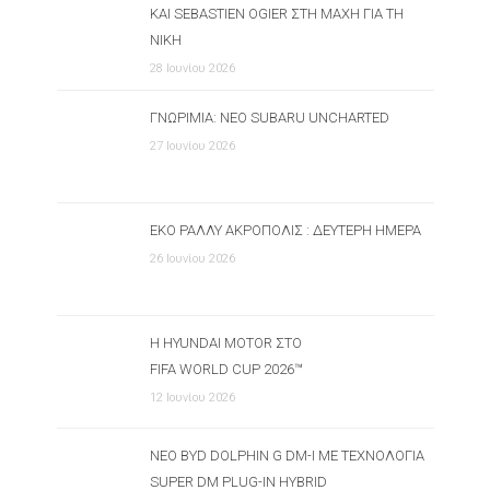
ΚΑΙ SEBASTIEN OGIER ΣΤΗ ΜΆΧΗ ΓΙΑ ΤΗ
ΝΊΚΗ
28 Ιουνίου 2026
ΓΝΩΡΙΜΊΑ: ΝΈΟ SUBARU UNCHARTED
27 Ιουνίου 2026
ΕΚΟ ΡΆΛΛΥ ΑΚΡΌΠΟΛΙΣ : ΔΕΎΤΕΡΗ ΗΜΈΡΑ
26 Ιουνίου 2026
Η HYUNDAI MOTOR ΣΤΟ
FIFA WORLD CUP 2026™
12 Ιουνίου 2026
ΝΈΟ BYD DOLPHIN G DM-I ΜΕ ΤΕΧΝΟΛΟΓΊΑ
SUPER DM PLUG-IN HYBRID