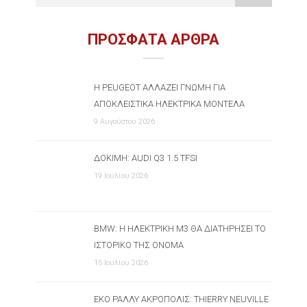
ΠΡΟΣΦΑΤΑ ΑΡΘΡΑ
Η PEUGEOT ΑΛΛΆΖΕΙ ΓΝΏΜΗ ΓΙΑ
ΑΠΟΚΛΕΙΣΤΙΚΆ ΗΛΕΚΤΡΙΚΆ ΜΟΝΤΈΛΑ
9 Αυγούστου 2026
ΔΟΚΙΜΉ: AUDI Q3 1.5 TFSI
19 Ιουλίου 2026
BMW: Η ΗΛΕΚΤΡΙΚΉ M3 ΘΑ ΔΙΑΤΗΡΉΣΕΙ ΤΟ
ΙΣΤΟΡΙΚΌ ΤΗΣ ΌΝΟΜΑ
15 Ιουλίου 2026
ΕΚΟ ΡΆΛΛΥ ΑΚΡΌΠΟΛΙΣ: THIERRY NEUVILLE