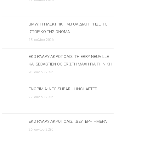
BMW: Η ΗΛΕΚΤΡΙΚΉ M3 ΘΑ ΔΙΑΤΗΡΉΣΕΙ ΤΟ
ΙΣΤΟΡΙΚΌ ΤΗΣ ΌΝΟΜΑ
15 Ιουλίου 2026
ΕΚΟ ΡΆΛΛΥ ΑΚΡΌΠΟΛΙΣ: THIERRY NEUVILLE
ΚΑΙ SEBASTIEN OGIER ΣΤΗ ΜΆΧΗ ΓΙΑ ΤΗ ΝΊΚΗ
28 Ιουνίου 2026
ΓΝΩΡΙΜΊΑ: ΝΈΟ SUBARU UNCHARTED
27 Ιουνίου 2026
ΕΚΟ ΡΆΛΛΥ ΑΚΡΌΠΟΛΙΣ : ΔΕΎΤΕΡΗ ΗΜΈΡΑ
26 Ιουνίου 2026