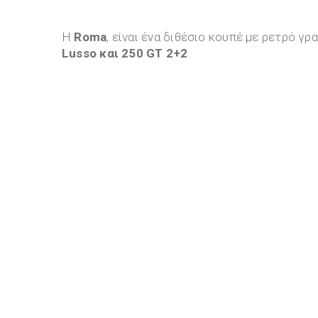
Η
Roma
, είναι ένα διθέσιο κουπέ με ρετρό γρ
Lusso και 250 GT 2+2
.