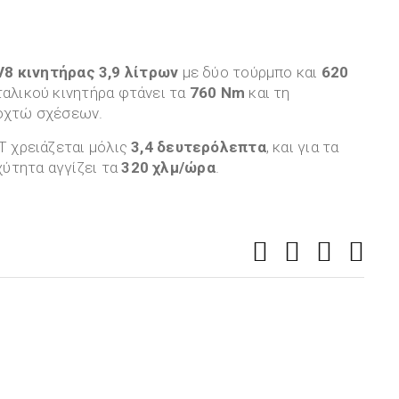
V8 κινητήρας 3,9 λίτρων
με δύο τούρμπο και
620
ταλικού κινητήρα φτάνει τα
760 Nm
και τη
 οχτώ σχέσεων.
T χρειάζεται μόλις
3,4 δευτερόλεπτα
, και για τα
χύτητα αγγίζει τα
320 χλμ/ώρα
.