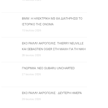
BMW: Η ΗΛΕΚΤΡΙΚΉ M3 ΘΑ ΔΙΑΤΗΡΉΣΕΙ ΤΟ
ΙΣΤΟΡΙΚΌ ΤΗΣ ΌΝΟΜΑ
15 Ιουλίου 2026
ΕΚΟ ΡΆΛΛΥ ΑΚΡΌΠΟΛΙΣ: THIERRY NEUVILLE
ΚΑΙ SEBASTIEN OGIER ΣΤΗ ΜΆΧΗ ΓΙΑ ΤΗ ΝΊΚΗ
28 Ιουνίου 2026
ΓΝΩΡΙΜΊΑ: ΝΈΟ SUBARU UNCHARTED
27 Ιουνίου 2026
ΕΚΟ ΡΆΛΛΥ ΑΚΡΌΠΟΛΙΣ : ΔΕΎΤΕΡΗ ΗΜΈΡΑ
26 Ιουνίου 2026