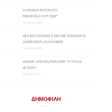
Η HYUNDAI MOTOR ΣΤΟ
FIFA WORLD CUP 2026™
12 Ιουνίου 2026
ΝΈΟ BYD DOLPHIN G DM-I ΜΕ ΤΕΧΝΟΛΟΓΊΑ
SUPER DM PLUG-IN HYBRID
12 Ιουνίου 2026
ΔΟΚΙΜΉ: BYD DOLPHIN SURF 157 PS ΚΑΙ
43.2KWH
6 Ιουνίου 2026
ΔΗΜΟΦΙΛΗ