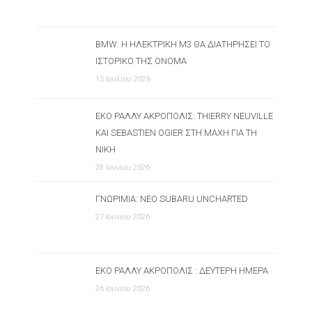
BMW: Η ΗΛΕΚΤΡΙΚΉ M3 ΘΑ ΔΙΑΤΗΡΉΣΕΙ ΤΟ
ΙΣΤΟΡΙΚΌ ΤΗΣ ΌΝΟΜΑ
15 Ιουλίου 2026
ΕΚΟ ΡΆΛΛΥ ΑΚΡΌΠΟΛΙΣ: THIERRY NEUVILLE
ΚΑΙ SEBASTIEN OGIER ΣΤΗ ΜΆΧΗ ΓΙΑ ΤΗ
ΝΊΚΗ
28 Ιουνίου 2026
ΓΝΩΡΙΜΊΑ: ΝΈΟ SUBARU UNCHARTED
27 Ιουνίου 2026
ΕΚΟ ΡΆΛΛΥ ΑΚΡΌΠΟΛΙΣ : ΔΕΎΤΕΡΗ ΗΜΈΡΑ
26 Ιουνίου 2026