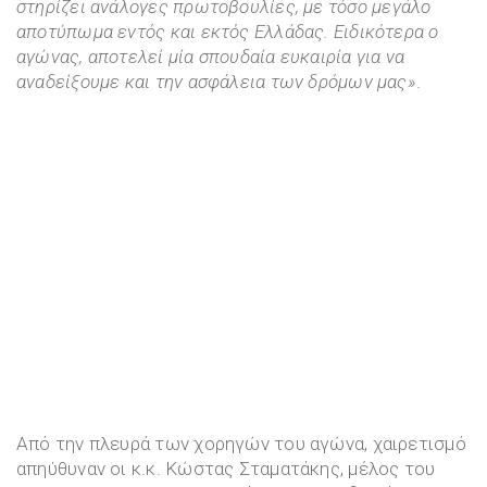
στηρίζει
ανάλογες
πρωτοβουλίες
,
με
τόσο μεγάλο
αποτύπωμα εντός και εκτός Ελλάδ
α
ς
. Ειδικότερα ο
αγώνας, απο
τελεί
μία σπουδαία ευκαιρία για να
αναδείξουμε και την ασφάλεια των δρόμων μας
»
.
Από την πλευρά των χορηγών του αγώνα, χαιρετισμό
απηύθυναν οι κ.κ. Κώστας Σταματάκης, μέλος του