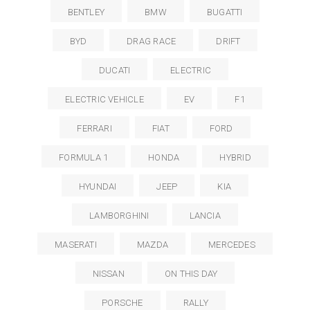
BENTLEY
BMW
BUGATTI
BYD
DRAG RACE
DRIFT
DUCATI
ELECTRIC
ELECTRIC VEHICLE
EV
F1
FERRARI
FIAT
FORD
FORMULA 1
HONDA
HYBRID
HYUNDAI
JEEP
KIA
LAMBORGHINI
LANCIA
MASERATI
MAZDA
MERCEDES
NISSAN
ON THIS DAY
PORSCHE
RALLY