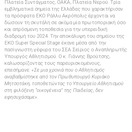
Πλατεία Συντάγματος, ΟΑΚΑ, Πλατεία Νερού. Τρία
εμβληματικά σημεία της Ελλάδας που χαρακτήρισαν
τα πρόσφατα ΕΚΟ Ράλλυ Ακρόπολις έρχονται να
δώσουν τη σκυτάλη σε ακόμα μία πρωτοποριακή όσο
και απρόσμενη τοποθεσία για την υπερειδική
διαδρομή του 2024. Την αποκάλυψη του σημείου της
EKO Super Special Stage έκανε μέσα από την
πασίγνωστη γέφυρα του ΣΕΑ Σείριος ο Αναπληρωτής
Υπουργός Αθλητισμού. Ο κ. Γιάννης Βρούτσης,
καλωσορίζοντας τους παρευρισκομένους,
επεσήμανε:
«
Σε μ
ι
α χρονιά που ο Αθλητισμός
αναβαθμίστηκε από τον Πρωθυπουργό Κυριάκο
Μητσοτάκη, τοποθετώντας το Υπουργείο Αθλητισμού
στη φιλόξενη
“
οικογένεια” της Παιδείας, δεν
εφησυχάσαμε
».