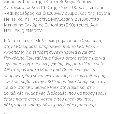
executive board της «Κωτσόβολος», Ροδιανός
Αντωνακόπουλος, CEO της «Νέας Οδού», Hermann
Riedl, πρόεδρος και διευθύνων σύμβουλος της Toyota
Hellas, και η κ. Χριστίνα Μηλιαράκη, Διευθύντρια
Marketing Εγχώριας Εμπορίας (ΕΚΟ) του ομίλου
HELLENiQ ENERGY.
Ειδικότερα η κ. Μηλιαράκη σημείωσε:
«Όλοι εμείς
στην ΕΚΟ είμαστε υπερήφανοι που το ΕΚΟ Ράλλυ
Ακρόπολις για τέταρτη συνεχή χρονιά είναι στο
Παγκόσμιο Πρωτάθλημα Ράλλυ, όπως επίσης και για
την επέκταση της συνεργασίας μας με το Υπουργείο
Αθλητισμού και τη Motor
s
port Greece και για τα
επόμενα τρία χρόνια! Ανανεώνουμε το ραντεβού μας
τον Σεπτέμβριο στην ΕΚΟ Υπερειδική Διαδρομή στον
Σείριο, στο ΕΚΟ
Service
Park
στη Λαμία και στις
μοναδικές χωμάτινες διαδρομές, που θα προσφέρουν
όπως πάντα στους λάτρεις του μηχανοκίνητου
αθλητισμού -και όχι μόνο- μοναδικές εμπειρίες».