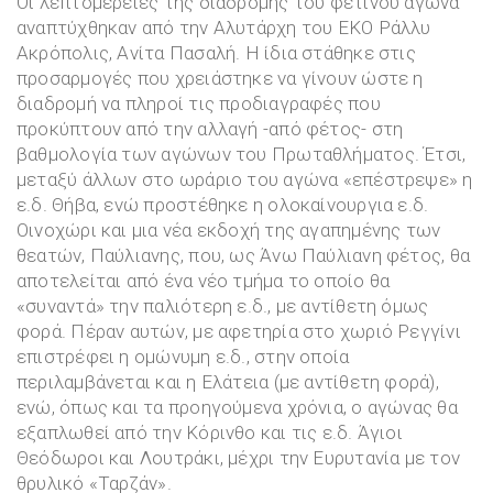
Οι λεπτομέρειες της διαδρομής του φετινού αγώνα
αναπτύχθηκαν από την Αλυτάρχη του ΕΚΟ Ράλλυ
Ακρόπολις, Ανίτα Πασαλή. Η ίδια στάθηκε στις
προσαρμογές που χρειάστηκε να γίνουν ώστε η
διαδρομή να πληροί τις προδιαγραφές που
προκύπτουν από την αλλαγή -από φέτος- στη
βαθμολογία των αγώνων του Πρωταθλήματος. Έτσι,
μεταξύ άλλων στο ωράριο του αγώνα «επέστρεψε» η
ε.δ. Θήβα, ενώ προστέθηκε η ολοκαίνουργια ε.δ.
Οινοχώρι και μια νέα εκδοχή της αγαπημένης των
θεατών, Παύλιανης, που, ως Άνω Παύλιανη φέτος, θα
αποτελείται από ένα νέο τμήμα το οποίο θα
«συναντά» την παλιότερη ε.δ., με αντίθετη όμως
φορά. Πέραν αυτών, με αφετηρία στο χωριό Ρεγγίνι
επιστρέφει η ομώνυμη ε.δ., στην οποία
περιλαμβάνεται και η Ελάτεια (με αντίθετη φορά),
ενώ, όπως και τα προηγούμενα χρόνια, ο αγώνας θα
εξαπλωθεί από την Κόρινθο και τις ε.δ. Άγιοι
Θεόδωροι και Λουτράκι, μέχρι την Ευρυτανία με τον
θρυλικό «Ταρζάν».