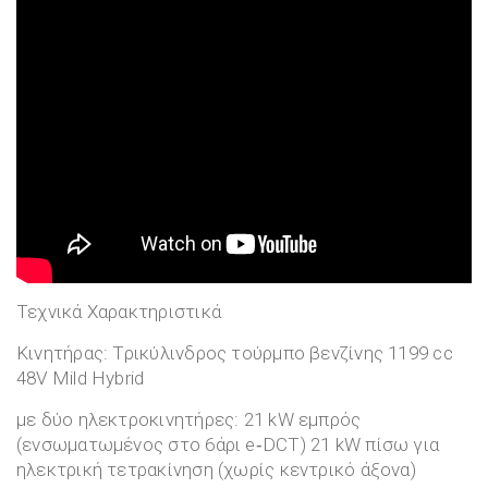
Τεχνικά Χαρακτηριστικά
Κινητήρας: Τρικύλινδρος τούρμπο βενζίνης 1199 cc
48V Mild Hybrid
με δύο ηλεκτροκινητήρες: 21 kW εμπρός
(ενσωματωμένος στο 6άρι e‑DCT) 21 kW πίσω για
ηλεκτρική τετρακίνηση (χωρίς κεντρικό άξονα)