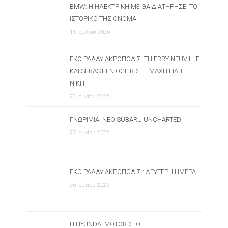
BMW: Η ΗΛΕΚΤΡΙΚΉ M3 ΘΑ ΔΙΑΤΗΡΉΣΕΙ ΤΟ
ΙΣΤΟΡΙΚΌ ΤΗΣ ΌΝΟΜΑ
15 Ιουλίου 2026
ΕΚΟ ΡΆΛΛΥ ΑΚΡΌΠΟΛΙΣ: THIERRY NEUVILLE
ΚΑΙ SEBASTIEN OGIER ΣΤΗ ΜΆΧΗ ΓΙΑ ΤΗ
ΝΊΚΗ
28 Ιουνίου 2026
ΓΝΩΡΙΜΊΑ: ΝΈΟ SUBARU UNCHARTED
27 Ιουνίου 2026
ΕΚΟ ΡΆΛΛΥ ΑΚΡΌΠΟΛΙΣ : ΔΕΎΤΕΡΗ ΗΜΈΡΑ
26 Ιουνίου 2026
Η HYUNDAI MOTOR ΣΤΟ