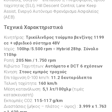
ταχύτητας (SLI), Hill Descent Control, Lane Keep
Assist, Ενεργό Αυτόνομο Φρενάρισμα Ασφαλείας
(ΑΕΒ).
Τεχνικά Χαρακτηριστικά
Κινητήρας:
Τρικύλινδρος τούρμπο βενζίνης 1199
cc
+ υβριδικό σύστημα 48V
Ισχύς:
100hp
/
5.500 rpm
+
Hybrid 28hp. Σύνολο
110hp
Ροπή:
205 Nm / 1.750 rpm
Κιβώτιο Ταχυτήτων:
Αυτόματο e DCT 6 σχέσεων
Κίνηση:
Στους εμπρός τροχούς
Επιτάχυνση 0-100 km/h:
11.2 δευτερόλεπτα
Τελική ταχύτητα:
160 km/h
Μέση κατανάλωση:
5,1 λτ/100χλμ
(τιμές
κατασκευαστή)
Εκπομπές CO2:
115-117 g/km
Διαστάσεις (μήκος – πλάτος – ύψος) :
3.999 x 1.763
x 1.629 mm