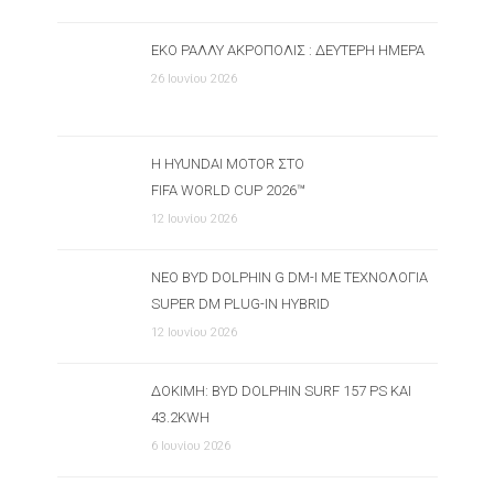
ΕΚΟ ΡΆΛΛΥ ΑΚΡΌΠΟΛΙΣ : ΔΕΎΤΕΡΗ ΗΜΈΡΑ
26 Ιουνίου 2026
Η HYUNDAI MOTOR ΣΤΟ
FIFA WORLD CUP 2026™
12 Ιουνίου 2026
ΝΈΟ BYD DOLPHIN G DM-I ΜΕ ΤΕΧΝΟΛΟΓΊΑ
SUPER DM PLUG-IN HYBRID
12 Ιουνίου 2026
ΔΟΚΙΜΉ: BYD DOLPHIN SURF 157 PS ΚΑΙ
43.2KWH
6 Ιουνίου 2026