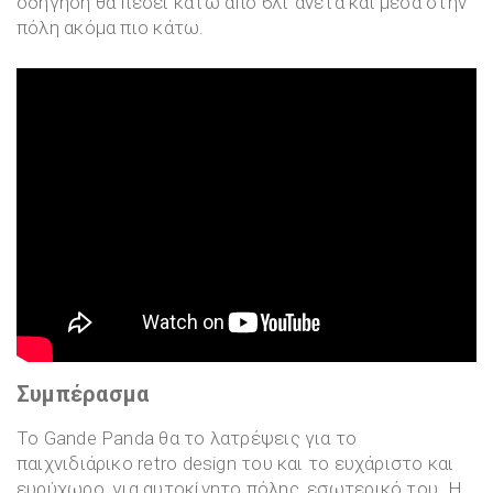
οδήγηση θα πέσει κάτω από 6λτ άνετα και μέσα στην
πόλη ακόμα πιο κάτω.
Συμπέρασμα
Το Gande Panda θα το λατρέψεις για το
παιχνιδιάρικο retro design του και το ευχάριστο και
ευρύχωρο, για αυτοκίνητο πόλης, εσωτερικό του. Η