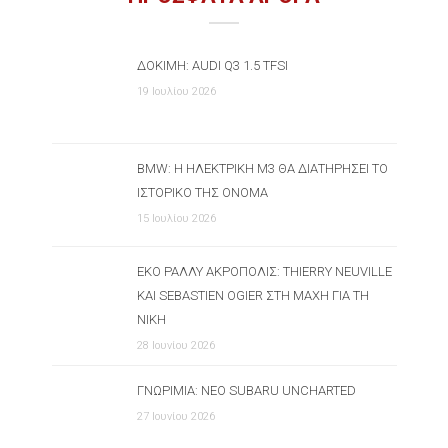
ΔΟΚΙΜΉ: AUDI Q3 1.5 TFSI
19 Ιουλίου 2026
BMW: Η ΗΛΕΚΤΡΙΚΉ M3 ΘΑ ΔΙΑΤΗΡΉΣΕΙ ΤΟ
ΙΣΤΟΡΙΚΌ ΤΗΣ ΌΝΟΜΑ
15 Ιουλίου 2026
ΕΚΟ ΡΆΛΛΥ ΑΚΡΌΠΟΛΙΣ: THIERRY NEUVILLE
ΚΑΙ SEBASTIEN OGIER ΣΤΗ ΜΆΧΗ ΓΙΑ ΤΗ
ΝΊΚΗ
28 Ιουνίου 2026
ΓΝΩΡΙΜΊΑ: ΝΈΟ SUBARU UNCHARTED
27 Ιουνίου 2026