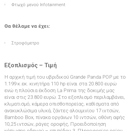
Φτωχό μενού Infotainment
Θα θέλαμε να έχει:
Στροφόμετρο
Εξοπλισμός – Τιμή
H αρχική τιμή του υβριδικού Grande Panda POP με το
1.199 κ.εκ. κινητήρα 110 hp είναι στα 20.800 ευρώ
ενώ η πλούσια έκδοση La Prima της δοκιμής μας
είναι στις 23.800 ευρώ. Στο εξοπλισμό περιλαμβάνει,
κλιματισμό, κάμερα οπισθοπορείας, καθίσματα από
ανακυκλώσιμα υλικά, ζάντες αλουμινίου 17 ιντσών,
Bamboo Box, πίνακα οργάνων 10 ιντσών, οθόνη αφής
10,25 ιντσών, ράγες οροφής, Προειδοποίηση
κόπωσης οδηγού – επιπέδου 3, Πληροφορίες ορίου