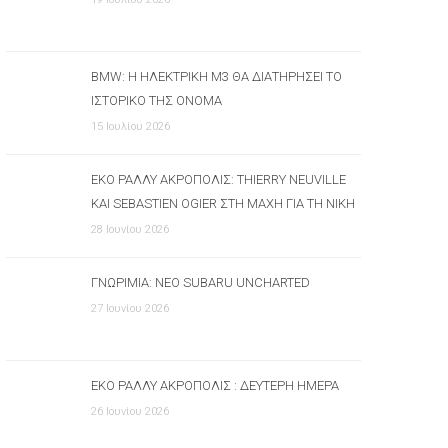
BMW: Η ΗΛΕΚΤΡΙΚΉ M3 ΘΑ ΔΙΑΤΗΡΉΣΕΙ ΤΟ
ΙΣΤΟΡΙΚΌ ΤΗΣ ΌΝΟΜΑ
15 Ιουλίου 2026
ΕΚΟ ΡΆΛΛΥ ΑΚΡΌΠΟΛΙΣ: THIERRY NEUVILLE
ΚΑΙ SEBASTIEN OGIER ΣΤΗ ΜΆΧΗ ΓΙΑ ΤΗ ΝΊΚΗ
28 Ιουνίου 2026
ΓΝΩΡΙΜΊΑ: ΝΈΟ SUBARU UNCHARTED
27 Ιουνίου 2026
ΕΚΟ ΡΆΛΛΥ ΑΚΡΌΠΟΛΙΣ : ΔΕΎΤΕΡΗ ΗΜΈΡΑ
26 Ιουνίου 2026