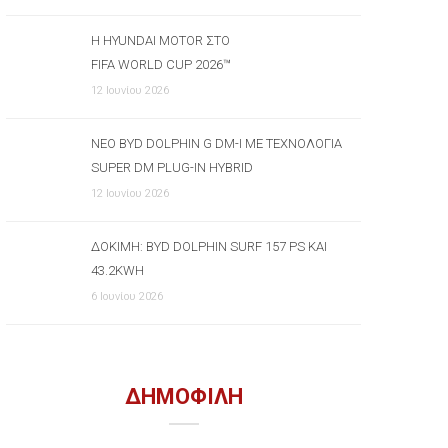
Η HYUNDAI MOTOR ΣΤΟ
FIFA WORLD CUP 2026™
12 Ιουνίου 2026
ΝΈΟ BYD DOLPHIN G DM-I ΜΕ ΤΕΧΝΟΛΟΓΊΑ
SUPER DM PLUG-IN HYBRID
12 Ιουνίου 2026
ΔΟΚΙΜΉ: BYD DOLPHIN SURF 157 PS ΚΑΙ
43.2KWH
6 Ιουνίου 2026
ΔΗΜΟΦΙΛΗ