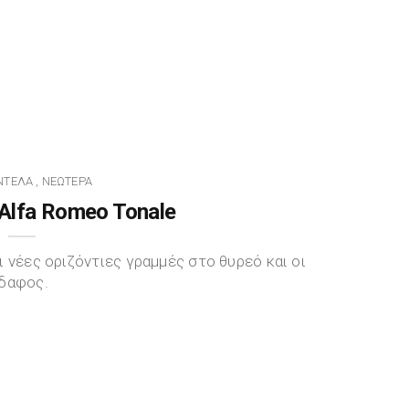
ΝΤΈΛΑ
ΝΕΏΤΕΡΑ
,
lfa Romeo Tonale
 νέες οριζόντιες γραμμές στο θυρεό και οι
έδαφος.