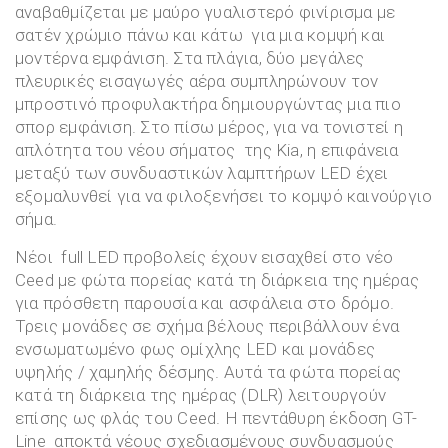
αναβαθμίζεται με μαύρο γυαλιστερό φινίρισμα με
σατέν χρώμιο πάνω και κάτω για μια κομψή και
μοντέρνα εμφάνιση. Στα πλάγια, δύο μεγάλες
πλευρικές εισαγωγές αέρα συμπληρώνουν τον
μπροστινό προφυλακτήρα δημιουργώντας μια πιο
σπορ εμφάνιση. Στο πίσω μέρος, για να τονιστεί η
απλότητα του νέου σήματος της Kia, η επιφάνεια
μεταξύ των συνδυαστικών λαμπτήρων LED έχει
εξομαλυνθεί για να φιλοξενήσει το κομψό καινούργιο
σήμα.
Νέοι full LED προβολείς έχουν εισαχθεί στο νέο
Ceed με φώτα πορείας κατά τη διάρκεια της ημέρας
για πρόσθετη παρουσία και ασφάλεια στο δρόμο.
Τρεις μονάδες σε σχήμα βέλους περιβάλλουν ένα
ενσωματωμένο φως ομίχλης LED και μονάδες
υψηλής / χαμηλής δέσμης. Αυτά τα φώτα πορείας
κατά τη διάρκεια της ημέρας (DLR) λειτουργούν
επίσης ως φλάς του Ceed. Η πεντάθυρη έκδοση GT-
Line αποκτά νέους σχεδιασμένους συνδυασμούς