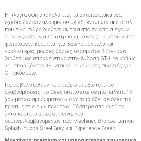
Η πλάγια όψη αποκαλύπτει τα εντυπωσιακά νέα
σχέδια ζαντών αλουμινίου με έξι εντυπωσιακά στυλ
που είναι τώρα διαθέσιμα, τρία από τα οποία έχουν
εμφανίζονται για πρώτη φορά. Ζάντες 16 ιντσών απο
φινιρισμένα κράματα για βασικά μοντέλα και
γυαλιστερές μαύρες ζάντες αλουμινίου 17 ιντσών
διαθέσιμες αποκλειστικά στην έκδοση GT-Line καθώς
και σπορ ζάντες 18 ιντσών με κόκκινες πινελιές για
GT εκδόσεις.
Για να βελτιωθούν περαιτέρω οι εξωτερικές
αναβαθμίσσεις, το Ceed διατίθεται σε μια παλέτα 13
χρωμάτων αμαξώματος για να ταιριάζει σε όλες τις
προτιμήσεις των πελατών. Τέσσερα από αυτά τα
εντυπωσιακά χρώματα είναι νέα ,
συμπεριλαμβανομένων των Machined Bronze, Lemon
Splash, Yucca Steel Grey και Experience Green.
Μοντέρνο, premium και υπερσύγχρονο εσωτερικό