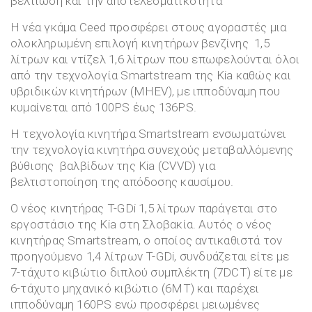
βελτίωση και την αποτελεσματικότητα
Η νέα γκάμα Ceed προσφέρει στους αγοραστές μια
ολοκληρωμένη επιλογή κινητήρων βενζίνης 1,5
λίτρων και ντίζελ 1,6 λίτρων που επωφελούνται όλοι
από την τεχνολογία Smartstream της Kia καθώς και
υβριδικών κινητήρων (MHEV), με ιπποδύναμη που
κυμαίνεται από 100PS έως 136PS.
Η τεχνολογία κινητήρα Smartstream ενσωματώνει
την τεχνολογία κινητήρα συνεχούς μεταβαλλόμενης
βύθισης βαλβίδων της Kia (CVVD) για
βελτιστοποίηση της απόδοσης καυσίμου.
Ο νέος κινητήρας T-GDi 1,5 λίτρων παράγεται στο
εργοστάσιο της Kia στη Σλοβακία. Αυτός ο νέος
κινητήρας Smartstream, ο οποίος αντικαθιστά τον
προηγούμενο 1,4 λίτρων T-GDi, συνδυάζεται είτε με
7-τάχυτο κιβώτιο διπλού συμπλέκτη (7DCT) είτε με
6-τάχυτο μηχανικό κιβώτιο (6MT) και παρέχει
ιπποδύναμη 160PS ενώ προσφέρει μειωμένες