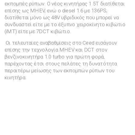
εκπομπές ρύπων. Ο νέος κινητήρας 1.5T διατίθεται
επίσης ως MHEV, ενώ ο diesel 1.6 με 136PS,
διατίθεται μόνο ως 48V υβριδικός που μπορεί να
συνδυαστεί είτε με το έξυπνο χειροκίνητο κιβώτιο
(iMT) είτε με 7DCT κιβώτιο.
Οι τελευταίες αναβαθμίσεις στο Ceed εισάγουν
επίσης την τεχνολογία MHEV και DCT στον
βενζινοκινητήρα 1.0 turbo για πρώτη φορά,
παρέχοντας έτσι στους πελάτες τη δυνατότητα
περαιτέρω μείωσης των εκπομπών ρύπων του
κινητήρα.