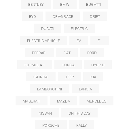
BENTLEY
BMW
BUGATTI
BYD
DRAG RACE
DRIFT
DUCATI
ELECTRIC
ELECTRIC VEHICLE
EV
F1
FERRARI
FIAT
FORD
FORMULA 1
HONDA
HYBRID
HYUNDAI
JEEP
KIA
LAMBORGHINI
LANCIA
MASERATI
MAZDA
MERCEDES
NISSAN
ON THIS DAY
PORSCHE
RALLY