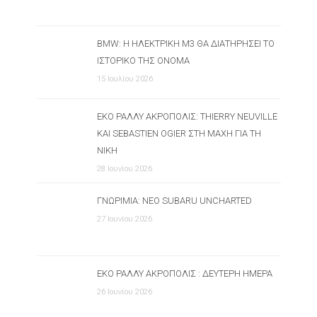
BMW: Η ΗΛΕΚΤΡΙΚΉ M3 ΘΑ ΔΙΑΤΗΡΉΣΕΙ ΤΟ
ΙΣΤΟΡΙΚΌ ΤΗΣ ΌΝΟΜΑ
15 Ιουλίου 2026
ΕΚΟ ΡΆΛΛΥ ΑΚΡΌΠΟΛΙΣ: THIERRY NEUVILLE
ΚΑΙ SEBASTIEN OGIER ΣΤΗ ΜΆΧΗ ΓΙΑ ΤΗ
ΝΊΚΗ
28 Ιουνίου 2026
ΓΝΩΡΙΜΊΑ: ΝΈΟ SUBARU UNCHARTED
27 Ιουνίου 2026
ΕΚΟ ΡΆΛΛΥ ΑΚΡΌΠΟΛΙΣ : ΔΕΎΤΕΡΗ ΗΜΈΡΑ
26 Ιουνίου 2026