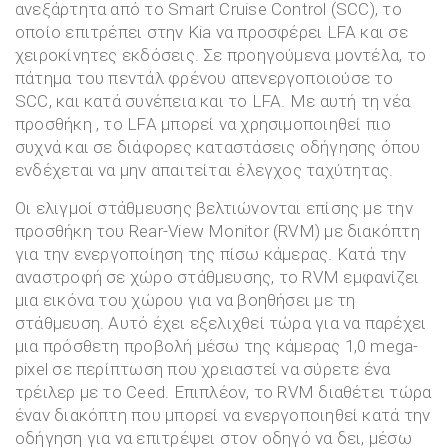
ανεξάρτητα από το Smart Cruise Control (SCC), το
οποίο επιτρέπει στην Kia να προσφέρει LFA και σε
χειροκίνητες εκδόσεις. Σε προηγούμενα μοντέλα, το
πάτημα του πεντάλ φρένου απενεργοποιούσε το
SCC, και κατά συνέπεια και το LFA. Με αυτή τη νέα
προσθήκη , το LFA μπορεί να χρησιμοποιηθεί πιο
συχνά και σε διάφορες καταστάσεις οδήγησης όπου
ενδέχεται να μην απαιτείται έλεγχος ταχύτητας.
Οι ελιγμοί στάθμευσης βελτιώνονται επίσης με την
προσθήκη του Rear-View Monitor (RVM) με διακόπτη
για την ενεργοποίηση της πίσω κάμερας. Κατά την
αναστροφή σε χώρο στάθμευσης, το RVM εμφανίζει
μια εικόνα του χώρου για να βοηθήσει με τη
στάθμευση. Αυτό έχει εξελιχθεί τώρα για να παρέχει
μια πρόσθετη προβολή μέσω της κάμερας 1,0 mega-
pixel σε περίπτωση που χρειαστεί να σύρετε ένα
τρέιλερ με το Ceed. Επιπλέον, το RVM διαθέτει τώρα
έναν διακόπτη που μπορεί να ενεργοποιηθεί κατά την
οδήγηση για να επιτρέψει στον οδηγό να δει, μέσω