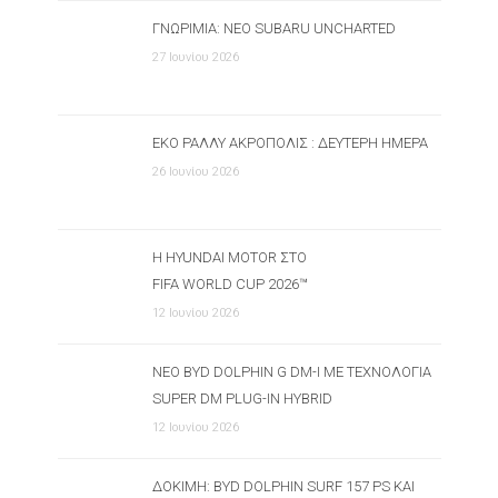
ΓΝΩΡΙΜΊΑ: ΝΈΟ SUBARU UNCHARTED
27 Ιουνίου 2026
ΕΚΟ ΡΆΛΛΥ ΑΚΡΌΠΟΛΙΣ : ΔΕΎΤΕΡΗ ΗΜΈΡΑ
26 Ιουνίου 2026
Η HYUNDAI MOTOR ΣΤΟ
FIFA WORLD CUP 2026™
12 Ιουνίου 2026
ΝΈΟ BYD DOLPHIN G DM-I ΜΕ ΤΕΧΝΟΛΟΓΊΑ
SUPER DM PLUG-IN HYBRID
12 Ιουνίου 2026
ΔΟΚΙΜΉ: BYD DOLPHIN SURF 157 PS ΚΑΙ