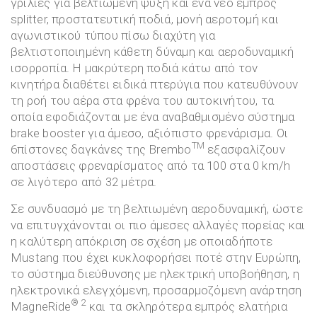
γρίλιες για βελτιωμένη ψύξη και ένα νέο εμπρός
splitter, προστατευτική ποδιά, μονή αεροτομή και
αγωνιστικού τύπου πίσω διαχύτη για
βελτιστοποιημένη κάθετη δύναμη και αεροδυναμική
ισορροπία. Η μακρύτερη ποδιά κάτω από τον
κινητήρα διαθέτει ειδικά πτερύγια που κατευθύνουν
τη ροή του αέρα στα φρένα του αυτοκινήτου, τα
οποία εφοδιάζονται με ένα αναβαθμισμένο σύστημα
brake booster για άμεσο, αξιόπιστο φρενάρισμα. Οι
TM
6πίστονες δαγκάνες της Brembo
εξασφαλίζουν
αποστάσεις φρεναρίσματος από τα 100 στα 0 km/h
σε λιγότερο από 32 μέτρα.
Σε συνδυασμό με τη βελτιωμένη αεροδυναμική, ώστε
να επιτυγχάνονται οι πιο άμεσες αλλαγές πορείας και
η καλύτερη απόκριση σε σχέση με οποιαδήποτε
Mustang που έχει κυκλοφορήσει ποτέ στην Ευρώπη,
το σύστημα διεύθυνσης με ηλεκτρική υποβοήθηση, η
ηλεκτρονικά ελεγχόμενη, προσαρμοζόμενη ανάρτηση
® 2
MagneRide
και τα σκληρότερα εμπρός ελατήρια