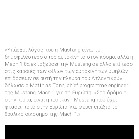
«Υπάρχει λόγος που η Mustang είναι το
δημοφιλέστερο σπορ αυτοκίνητο στον κόσμο, αλλά η
Mach 1 θα εκτοξεύσει την Mustang σε άλλο επίπεδο
στις καρδιές των φίλων των αυτοκινήτων υψηλών
επιδόσεων σε αυτή την πλευρά του Ατλαντικού»
δήλωσε ο Matthias Tonn, chief programme engineer
της Mustang Mach 1 για τη Ευρώπη. «Στο δρόμο ή
στην πίστα, είναι η πιο ικανή Mustang που έχει
φτάσει ποτέ στην Ευρώπη και φέρει επάξιο το
θρυλικό οικόσημο της Mach 1.»