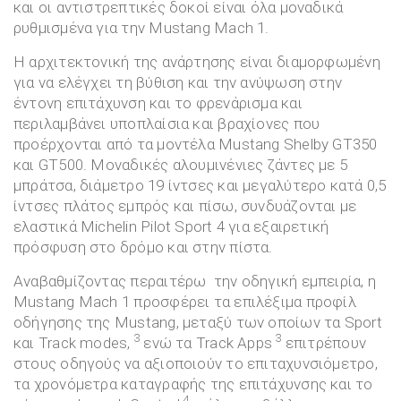
και οι αντιστρεπτικές δοκοί είναι όλα μοναδικά
ρυθμισμένα για την Mustang Mach 1.
Η αρχιτεκτονική της ανάρτησης είναι διαμορφωμένη
για να ελέγχει τη βύθιση και την ανύψωση στην
έντονη επιτάχυνση και το φρενάρισμα και
περιλαμβάνει υποπλαίσια και βραχίονες που
προέρχονται από τα μοντέλα Mustang Shelby GT350
και GT500. Μοναδικές αλουμινένιες ζάντες με 5
μπράτσα, διάμετρο 19 ίντσες και μεγαλύτερο κατά 0,5
ίντσες πλάτος εμπρός και πίσω, συνδυάζονται με
ελαστικά Michelin Pilot Sport 4 για εξαιρετική
πρόσφυση στο δρόμο και στην πίστα.
Αναβαθμίζοντας περαιτέρω την οδηγική εμπειρία, η
Mustang Mach 1 προσφέρει τα επιλέξιμα προφίλ
οδήγησης της Mustang, μεταξύ των οποίων τα Sport
3
3
και Track modes,
ενώ τα Track Apps
επιτρέπουν
στους οδηγούς να αξιοποιούν το επιταχυνσιόμετρο,
τα χρονόμετρα καταγραφής της επιτάχυνσης και το
4