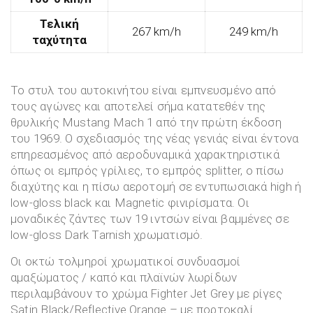
Τελική
267 km/h
249 km/h
ταχύτητα
Το στυλ του αυτοκινήτου είναι εμπνευσμένο από
τους αγώνες και αποτελεί σήμα κατατεθέν της
θρυλικής Mustang Mach 1 από την πρώτη έκδοση
του 1969. Ο σχεδιασμός της νέας γενιάς είναι έντονα
επηρεασμένος από αεροδυναμικά χαρακτηριστικά
όπως οι εμπρός γρίλιες, το εμπρός splitter, ο πίσω
διαχύτης και η πίσω αεροτομή σε εντυπωσιακά high ή
low-gloss black και Magnetic φινιρίσματα. Οι
μοναδικές ζάντες των 19 ιντσών είναι βαμμένες σε
low-gloss Dark Tarnish χρωματισμό.
Οι οκτώ τολμηροί χρωματικοί συνδυασμοί
αμαξώματος / καπό και πλαϊνών λωρίδων
περιλαμβάνουν το χρώμα Fighter Jet Grey με ρίγες
Satin Black/Reflective Orange – με πορτοκαλί