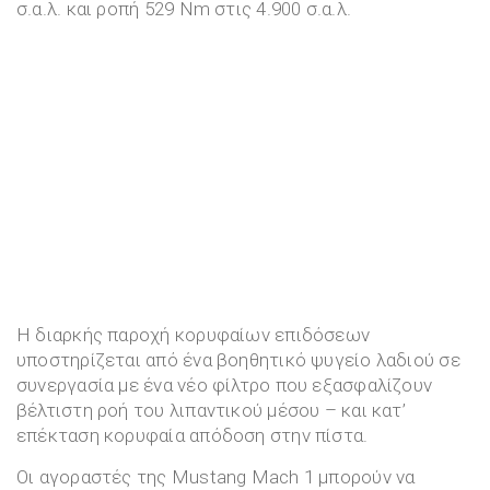
σ.α.λ. και ροπή 529 Nm στις 4.900 σ.α.λ.
Η διαρκής παροχή κορυφαίων επιδόσεων
υποστηρίζεται από ένα βοηθητικό ψυγείο λαδιού σε
συνεργασία με ένα νέο φίλτρο που εξασφαλίζουν
βέλτιστη ροή του λιπαντικού μέσου – και κατ’
επέκταση κορυφαία απόδοση στην πίστα.
Οι αγοραστές της Mustang Mach 1 μπορούν να