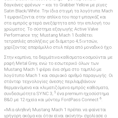
δαγκάνες φρένων – και το Grabber Yellow με ρίγες
Satin Black/White. Την ίδια στιγμή τα λογότυπα Mach
1 εμφανίζονται στην απλίκα του πορτ-μπαγκάζ και
στα εμπρός φτερά ανεξάρτητα από την επιλογή του
χρώματος. Το σύστημα εξαγωγής Active Valve
Performance της Mustang Mach 1 διαθέτει
τετραπλές απολήξεις με διάμετρο 4,5 ιντσών,
χαρίζοντας απαράμιλλο στυλ πέρα από μοναδικό ήχο.
Στην καμπίνα, τα δερμάτινα καθίσματα κοσμούνται με
ραφή Metal Grey, ενώ το εσωτερικό όλων των
Mustang Mach 1 φέρει ένα σήμα στο ταμπλό με
λογότυπο Mach 1 και σειριακό αριθμό παραγωγής. Οι
στάνταρ τεχνολογίες άνεσης περιλαμβάνουν
θερμαινόμενα και κλιματιζόμενα εμπρός καθίσματα,
5
συνδεσιμότητα SYNC 3,
ένα premium ηχοσύστημα
6
B&O με 12 ηχεία και μόντεμ FordPass Connect
.
«Μία αληθινή Mustang Mach 1 πρέπει να φαίνεται
γρήγορη ακόμα και όταν είναι ακίνητη» σχολίασε ο