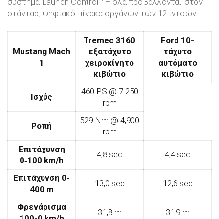
σύστημα Launch Control
– όλα προβάλλονται στον
στάνταρ, ψηφιακό πίνακα οργάνων των 12 ιντσών.
Tremec 3160
Ford 10-
Mustang Mach
εξατάχυτο
τάχυτο
1
χειροκίνητο
αυτόματο
κιβώτιο
κιβώτιο
460 PS @ 7.250
Ισχύς
rpm
529 Nm @ 4,900
Ροπή
rpm
Επιτάχυνση
4,8 sec
4,4 sec
0‑100 km/h
Επιτάχυνση
0-
13,0 sec
12,6 sec
400
m
Φρενάρισμα
31,8 m
31,9 m
100-0 km/h