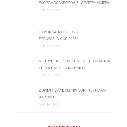
ΕΚΟ ΡΆΛΛΥ ΑΚΡΌΠΟΛΙΣ : ΔΕΎΤΕΡΗ ΗΜΈΡΑ
26 Ιουνίου 2026
Η HYUNDAI MOTOR ΣΤΟ
FIFA WORLD CUP 2026™
12 Ιουνίου 2026
ΝΈΟ BYD DOLPHIN G DM-I ΜΕ ΤΕΧΝΟΛΟΓΊΑ
SUPER DM PLUG-IN HYBRID
12 Ιουνίου 2026
ΔΟΚΙΜΉ: BYD DOLPHIN SURF 157 PS ΚΑΙ
43.2KWH
6 Ιουνίου 2026