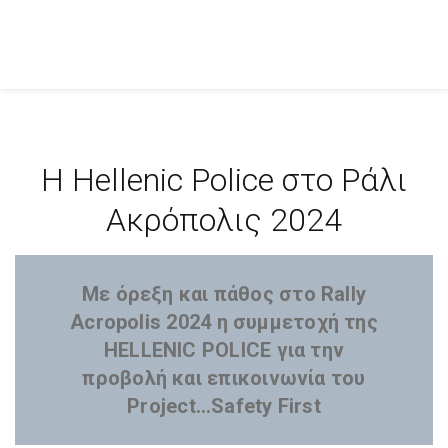
H Hellenic Police στο Ράλι
Ακρόπολις 2024
Με όρεξη και πάθος στο Rally
Acropolis 2024 η συμμετοχή της
HELLENIC POLICE για την
προβολή και επικοινωνία του
Project…Safety First