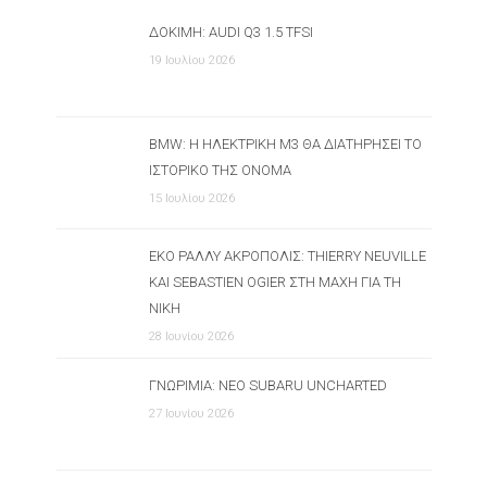
ΔΟΚΙΜΉ: AUDI Q3 1.5 TFSI
19 Ιουλίου 2026
BMW: Η ΗΛΕΚΤΡΙΚΉ M3 ΘΑ ΔΙΑΤΗΡΉΣΕΙ ΤΟ
ΙΣΤΟΡΙΚΌ ΤΗΣ ΌΝΟΜΑ
15 Ιουλίου 2026
ΕΚΟ ΡΆΛΛΥ ΑΚΡΌΠΟΛΙΣ: THIERRY NEUVILLE
ΚΑΙ SEBASTIEN OGIER ΣΤΗ ΜΆΧΗ ΓΙΑ ΤΗ
ΝΊΚΗ
28 Ιουνίου 2026
ΓΝΩΡΙΜΊΑ: ΝΈΟ SUBARU UNCHARTED
27 Ιουνίου 2026