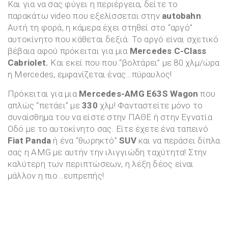
Και για να σας φύγει η περιέργεια, δείτε το
παρακάτω video που εξελίσσεται στην
autobahn
.
Αυτή τη φορά, η κάμερα έχει στηθεί στο “αργό”
αυτοκίνητο που κάθεται δεξιά. Το αργό είναι σχετικό
βέβαια αφού πρόκειται για μια
Mercedes C-Class
Cabriolet.
Και εκεί που που “βολτάρει” με 80 χλμ/ώρα
η Mercedes, εμφανίζεται ένας…πύραυλος!
Πρόκειται για μια
Mercedes-AMG E63S Wagon
που
απλώς “πετάει” με
330
χλμ! Φανταστείτε μόνο το
συναίσθημα του να είστε στην ΠΑΘΕ ή στην Εγνατία
Οδό με το αυτοκίνητο σας. Είτε έχετε ένα ταπεινό
Fiat Panda
ή ένα “θωρηκτό”
SUV
και να περάσει δίπλα
σας η AMG με αυτήν την ιλιγγιώδη ταχύτητα! Στην
καλύτερη των περιπτώσεων, η λέξη δέος είναι
μάλλον η πιο…ευπρεπής!