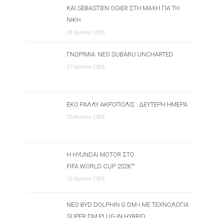
ΚΑΙ SEBASTIEN OGIER ΣΤΗ ΜΆΧΗ ΓΙΑ ΤΗ
ΝΊΚΗ
28 Ιουνίου 2026
ΓΝΩΡΙΜΊΑ: ΝΈΟ SUBARU UNCHARTED
27 Ιουνίου 2026
ΕΚΟ ΡΆΛΛΥ ΑΚΡΌΠΟΛΙΣ : ΔΕΎΤΕΡΗ ΗΜΈΡΑ
26 Ιουνίου 2026
Η HYUNDAI MOTOR ΣΤΟ
FIFA WORLD CUP 2026™
12 Ιουνίου 2026
ΝΈΟ BYD DOLPHIN G DM-I ΜΕ ΤΕΧΝΟΛΟΓΊΑ
SUPER DM PLUG-IN HYBRID