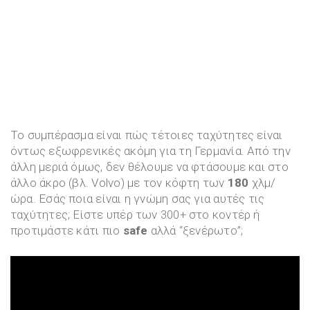
Το συμπέρασμα είναι πώς τέτοιες ταχύτητες είναι
όντως εξωφρενικές ακόμη για τη Γερμανία. Από την
άλλη μεριά όμως, δεν θέλουμε να φτάσουμε και στο
άλλο άκρο (βλ. Volvo) με τον κόφτη των
180
χλμ/
ώρα. Εσάς ποια είναι η γνώμη σας για αυτές τις
ταχύτητες; Είστε υπέρ των 300+ στο κοντέρ ή
προτιμάστε κάτι πιο
safe
αλλά “ξενέρωτο”;