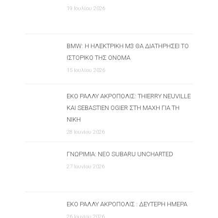
19 Ιουλίου 2026
BMW: Η ΗΛΕΚΤΡΙΚΉ M3 ΘΑ ΔΙΑΤΗΡΉΣΕΙ ΤΟ
ΙΣΤΟΡΙΚΌ ΤΗΣ ΌΝΟΜΑ
15 Ιουλίου 2026
ΕΚΟ ΡΆΛΛΥ ΑΚΡΌΠΟΛΙΣ: THIERRY NEUVILLE
ΚΑΙ SEBASTIEN OGIER ΣΤΗ ΜΆΧΗ ΓΙΑ ΤΗ
ΝΊΚΗ
28 Ιουνίου 2026
ΓΝΩΡΙΜΊΑ: ΝΈΟ SUBARU UNCHARTED
27 Ιουνίου 2026
ΕΚΟ ΡΆΛΛΥ ΑΚΡΌΠΟΛΙΣ : ΔΕΎΤΕΡΗ ΗΜΈΡΑ
26 Ιουνίου 2026