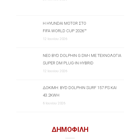
Η HYUNDAI MOTOR ΣΤΟ
FIFA WORLD CUP 2026™
12 Ιουνίου 2026
ΝΈΟ BYD DOLPHIN G DM-I ΜΕ ΤΕΧΝΟΛΟΓΊΑ
SUPER DM PLUG-IN HYBRID
12 Ιουνίου 2026
ΔΟΚΙΜΉ: BYD DOLPHIN SURF 157 PS ΚΑΙ
43.2KWH
6 Ιουνίου 2026
ΔΗΜΟΦΙΛΗ