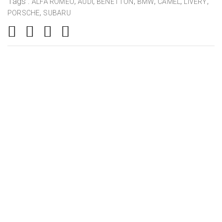
Tags :
,
,
,
,
,
,
ALFA ROMEO
AUDI
BENETTON
BMW
CAMEL
LIVERY
,
PORSCHE
SUBARU