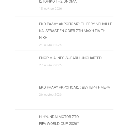
ΙΣΤΟΡΙΚΌ ΤΗΣ ΌΝΟΜΑ
15 Ιουλίου 2026
ΕΚΟ ΡΆΛΛΥ ΑΚΡΌΠΟΛΙΣ: THIERRY NEUVILLE
ΚΑΙ SEBASTIEN OGIER ΣΤΗ ΜΆΧΗ ΓΙΑ ΤΗ
ΝΊΚΗ
28 Ιουνίου 2026
ΓΝΩΡΙΜΊΑ: ΝΈΟ SUBARU UNCHARTED
27 Ιουνίου 2026
ΕΚΟ ΡΆΛΛΥ ΑΚΡΌΠΟΛΙΣ : ΔΕΎΤΕΡΗ ΗΜΈΡΑ
26 Ιουνίου 2026
Η HYUNDAI MOTOR ΣΤΟ
FIFA WORLD CUP 2026™