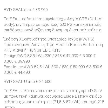
BYD SEAL από € 39.990
Το SEAL υιοθετεί κορυφαία τεχνολογία CTB (Cell-to-
Body), κινητήρες με ισχύ έως 530 PS και εκρηκτικές
επιδόσεις, συνδυάζοντας δυναμισμό και πολυτέλεια.
Έκδοση Χωρητικότητα μπαταρίας Ισχύς (kW/PS)
Προτεινόμενη Λιανική Τιμή Electric Bonus Επιδότηση
ΚΗ3 Λιανική Τιμή με EB & ΚΗ3
Design RWD 82,5 kWh 230 / 313 € 47.990 € 5.000 €
3.000 € 39.990
Excellence AWD 82,5 kWh 390 / 530 € 50.990 € 3.500 €
3.000 € 44.490
BYD SEAL U από € 34.500
Το SEAL U θέτει νέα στάνταρ στην κατηγορία D-SUV
με πολυτελή καμπίνα, κορυφαία Blade Battery σε δύο
εκδόσεις χωρητικότητας (71,8 & 87 kWh) και ισχύ 218
ίππων.