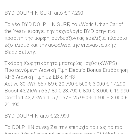
BYD DOLPHIN SURF από € 17.290
Το νέο BYD DOLPHIN SURF, το «World Urban Car of
the Year», εισάγει την τεχνολογία BYD στην πιο
προσιτή της μορφή, συνδυάζοντας ευελιξία, πλούσιο
εξοπλισμό και την ασφάλεια της επαναστατικής
Blade Battery.
Έκδοση Χωρητικότητα μπαταρίας Ισχύς (kW/PS)
Προτεινόμενη Λιανική Τιμή Electric Bonus Επιδότηση
ΚΗ3 Λιανική Τιμή με EB & ΚΗ3
Active 30 kWh 65 / 89 € 20.790 € 500 € 3.000 € 17.290
Boost 43,2 kWh 65 / 89 € 23.790 € 800 € 3.000 € 19.990
Comfort 43,2 kWh 115 / 157 € 25.990 € 1.500 € 3.000 €
21.490
BYD DOLPHIN από € 23.990
Το DOLPHIN συνεχίζει την επιτυχία του ως το πιο
δημοφιλές ηλεκτρικό αυτοκίνητο στην Ελλάδα*, με