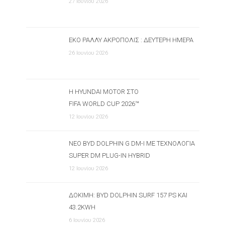
27 Ιουνίου 2026
ΕΚΟ ΡΆΛΛΥ ΑΚΡΌΠΟΛΙΣ : ΔΕΎΤΕΡΗ ΗΜΈΡΑ
26 Ιουνίου 2026
Η HYUNDAI MOTOR ΣΤΟ
FIFA WORLD CUP 2026™
12 Ιουνίου 2026
ΝΈΟ BYD DOLPHIN G DM-I ΜΕ ΤΕΧΝΟΛΟΓΊΑ
SUPER DM PLUG-IN HYBRID
12 Ιουνίου 2026
ΔΟΚΙΜΉ: BYD DOLPHIN SURF 157 PS ΚΑΙ
43.2KWH
6 Ιουνίου 2026