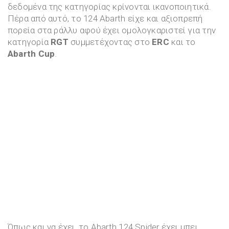
δεδομένα της κατηγορίας κρίνονται ικανοποιητικά.
Πέρα από αυτό, το 124 Abarth είχε και αξιοπρεπή
πορεία στα ράλλυ αφού έχει ομολογκαριστεί για την
κατηγορία
RGT
συμμετέχοντας στο
ERC
και το
Abarth Cup
.
Όπως και να έχει, το Abarth 124 Spider έχει μπει