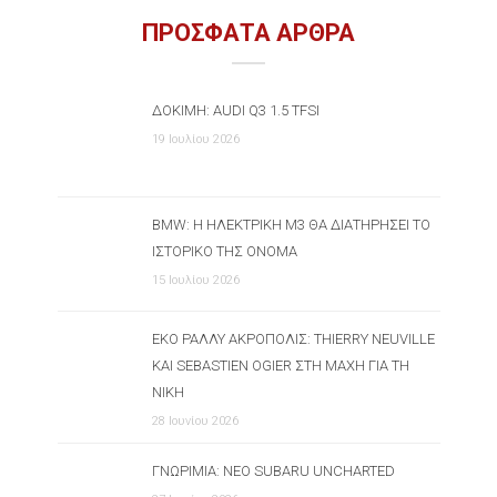
ΠΡΟΣΦΑΤΑ ΑΡΘΡΑ
ΔΟΚΙΜΉ: AUDI Q3 1.5 TFSI
19 Ιουλίου 2026
BMW: Η ΗΛΕΚΤΡΙΚΉ M3 ΘΑ ΔΙΑΤΗΡΉΣΕΙ ΤΟ
ΙΣΤΟΡΙΚΌ ΤΗΣ ΌΝΟΜΑ
15 Ιουλίου 2026
ΕΚΟ ΡΆΛΛΥ ΑΚΡΌΠΟΛΙΣ: THIERRY NEUVILLE
ΚΑΙ SEBASTIEN OGIER ΣΤΗ ΜΆΧΗ ΓΙΑ ΤΗ
ΝΊΚΗ
28 Ιουνίου 2026
ΓΝΩΡΙΜΊΑ: ΝΈΟ SUBARU UNCHARTED