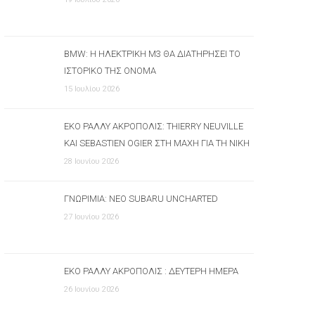
BMW: Η ΗΛΕΚΤΡΙΚΉ M3 ΘΑ ΔΙΑΤΗΡΉΣΕΙ ΤΟ
ΙΣΤΟΡΙΚΌ ΤΗΣ ΌΝΟΜΑ
15 Ιουλίου 2026
ΕΚΟ ΡΆΛΛΥ ΑΚΡΌΠΟΛΙΣ: THIERRY NEUVILLE
ΚΑΙ SEBASTIEN OGIER ΣΤΗ ΜΆΧΗ ΓΙΑ ΤΗ ΝΊΚΗ
28 Ιουνίου 2026
ΓΝΩΡΙΜΊΑ: ΝΈΟ SUBARU UNCHARTED
27 Ιουνίου 2026
ΕΚΟ ΡΆΛΛΥ ΑΚΡΌΠΟΛΙΣ : ΔΕΎΤΕΡΗ ΗΜΈΡΑ
26 Ιουνίου 2026