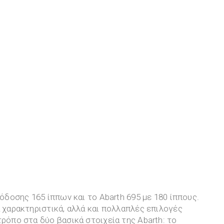
πόδοσης 165 ίππων και το Abarth 695 με 180 ίππους.
α χαρακτηριστικά, αλλά και πολλαπλές επιλογές
τρόπο στα δύο βασικά στοιχεία της Abarth: το