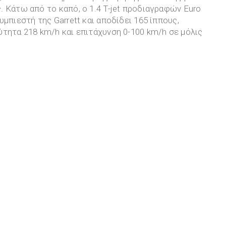
 Κάτω από το καπό, ο 1.4 T-jet προδιαγραφών Euro
μπιεστή της Garrett και αποδίδει 165 ίππους,
τητα 218 km/h και επιτάχυνση 0-100 km/h σε μόλις