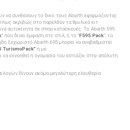
ύν να συνθέσουν το δικό τους Abarth εφαρμόζοντας
όπως ακριβώς στο παρελθόν τα θρυλικά κιτ
νά αυτοκίνητα σε σπορ κατασκευές. Το Abarth 595
k
” που δίνει έμφαση στο στιλ, ή το “
F
595
Pack
”, το
ήδη ξεχωριστό Abarth 695 μπορεί να αναβαθμιστεί
5
Turismo
Pack
”
ή με
 να εννοηθεί η ονομασία του εστιάζει στην απόλυτη
πιλογών δίνουν ακόμα μεγαλύτερη ελευθερία