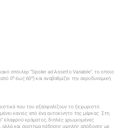
κό σπόιλερ “Spoiler ad Assetto Variabile”, το οποίο
ο
ο
(από 0
έως 60
) και αναβαθμίζει την αεροδυναμική
ηριστικά που του εξασφαλίζουν το ξεχωριστό
μένει κανείς από ένα αυτοκίνητο της μάρκας. Στη
6’’ ελαφρού κράματος, διπλές χρωμιομένες
ου, αλλά και σύστημα πέδησης υψηλής απόδοσης με