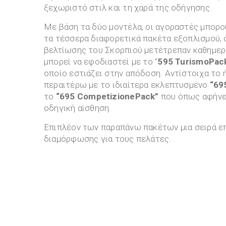
ξεχωριστό στιλ και τη χαρά της οδήγησης.
Με βάση τα δύο μοντέλα, οι αγοραστές μπορο
τα τέσσερα διαφορετικά πακέτα εξοπλισμού, 
βελτίωσης του Σκορπιού μετέτρεπαν καθημερι
μπορεί να εφοδιαστεί με το “
595
Turismo
Pac
οποίο εστιάζει στην απόδοση. Αντίστοιχα το 
περαιτέρω με το ιδιαίτερα εκλεπτυσμένο
“69
το
“
695
Competizione
Pack
”
που όπως αφήνει
οδηγική αίσθηση.
Επιπλέον των παραπάνω πακέτων μια σειρά ε
διαμόρφωσης για τους πελάτες.