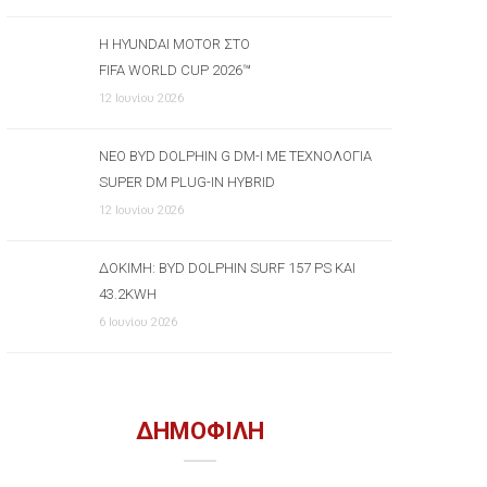
Η HYUNDAI MOTOR ΣΤΟ
FIFA WORLD CUP 2026™
12 Ιουνίου 2026
ΝΈΟ BYD DOLPHIN G DM-I ΜΕ ΤΕΧΝΟΛΟΓΊΑ
SUPER DM PLUG-IN HYBRID
12 Ιουνίου 2026
ΔΟΚΙΜΉ: BYD DOLPHIN SURF 157 PS ΚΑΙ
43.2KWH
6 Ιουνίου 2026
ΔΗΜΟΦΙΛΗ