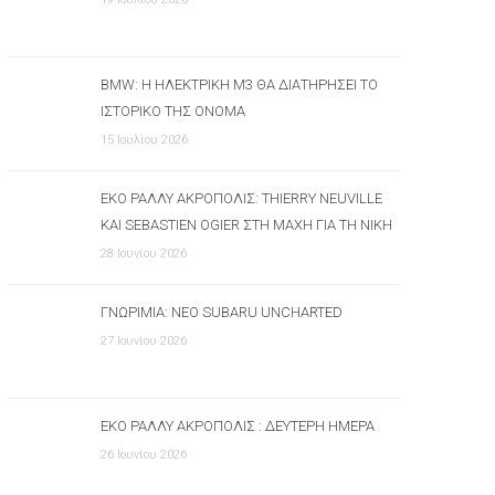
BMW: Η ΗΛΕΚΤΡΙΚΉ M3 ΘΑ ΔΙΑΤΗΡΉΣΕΙ ΤΟ
ΙΣΤΟΡΙΚΌ ΤΗΣ ΌΝΟΜΑ
15 Ιουλίου 2026
ΕΚΟ ΡΆΛΛΥ ΑΚΡΌΠΟΛΙΣ: THIERRY NEUVILLE
ΚΑΙ SEBASTIEN OGIER ΣΤΗ ΜΆΧΗ ΓΙΑ ΤΗ ΝΊΚΗ
28 Ιουνίου 2026
ΓΝΩΡΙΜΊΑ: ΝΈΟ SUBARU UNCHARTED
27 Ιουνίου 2026
ΕΚΟ ΡΆΛΛΥ ΑΚΡΌΠΟΛΙΣ : ΔΕΎΤΕΡΗ ΗΜΈΡΑ
26 Ιουνίου 2026