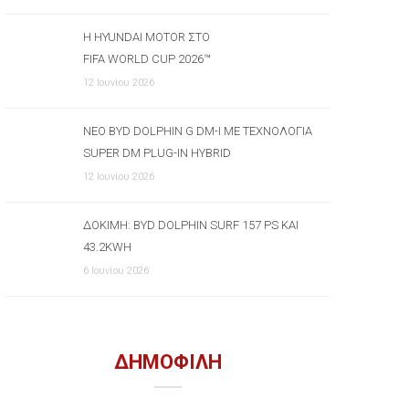
Η HYUNDAI MOTOR ΣΤΟ
FIFA WORLD CUP 2026™
12 Ιουνίου 2026
ΝΈΟ BYD DOLPHIN G DM-I ΜΕ ΤΕΧΝΟΛΟΓΊΑ
SUPER DM PLUG-IN HYBRID
12 Ιουνίου 2026
ΔΟΚΙΜΉ: BYD DOLPHIN SURF 157 PS ΚΑΙ
43.2KWH
6 Ιουνίου 2026
ΔΗΜΟΦΙΛΗ