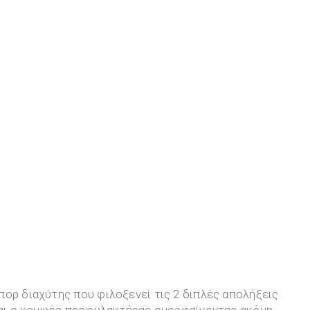
ορ διαχύτης που φιλοξενεί τις 2 διπλές απολήξεις
 και ο κομψός προφυλακτήρας ομορφαίνοντας ακόμη