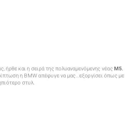
ς, ήρθε και η σειρά της πολυαναμενόμενης νέας
M5.
ερίπτωση η BMW απέφυγε να μας…εξοργίσει όπως με
ηπιότερο στυλ.