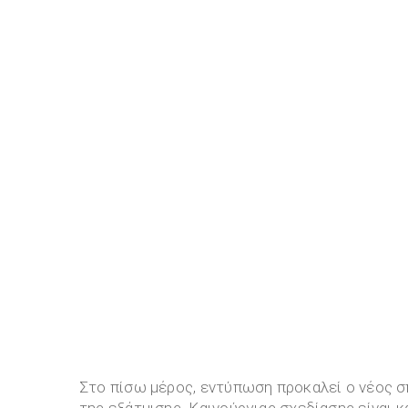
Στο πίσω μέρος, εντύπωση προκαλεί ο νέος σπ
της εξάτμισης. Καινούργιας σχεδίασης είναι