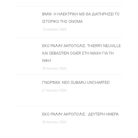
BMW: Η ΗΛΕΚΤΡΙΚΉ M3 ΘΑ ΔΙΑΤΗΡΉΣΕΙ ΤΟ
ΙΣΤΟΡΙΚΌ ΤΗΣ ΌΝΟΜΑ
15 Ιουλίου 2026
ΕΚΟ ΡΆΛΛΥ ΑΚΡΌΠΟΛΙΣ: THIERRY NEUVILLE
ΚΑΙ SEBASTIEN OGIER ΣΤΗ ΜΆΧΗ ΓΙΑ ΤΗ
ΝΊΚΗ
28 Ιουνίου 2026
ΓΝΩΡΙΜΊΑ: ΝΈΟ SUBARU UNCHARTED
27 Ιουνίου 2026
ΕΚΟ ΡΆΛΛΥ ΑΚΡΌΠΟΛΙΣ : ΔΕΎΤΕΡΗ ΗΜΈΡΑ
26 Ιουνίου 2026