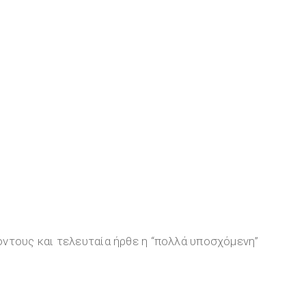
όντους και τελευταία ήρθε η “πολλά υποσχόμενη”