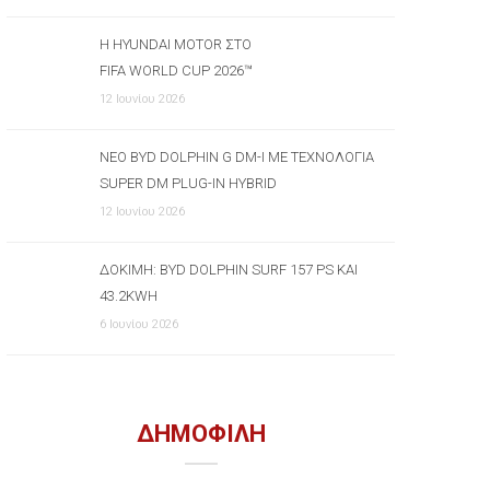
Η HYUNDAI MOTOR ΣΤΟ
FIFA WORLD CUP 2026™
12 Ιουνίου 2026
ΝΈΟ BYD DOLPHIN G DM-I ΜΕ ΤΕΧΝΟΛΟΓΊΑ
SUPER DM PLUG-IN HYBRID
12 Ιουνίου 2026
ΔΟΚΙΜΉ: BYD DOLPHIN SURF 157 PS ΚΑΙ
43.2KWH
6 Ιουνίου 2026
ΔΗΜΟΦΙΛΗ