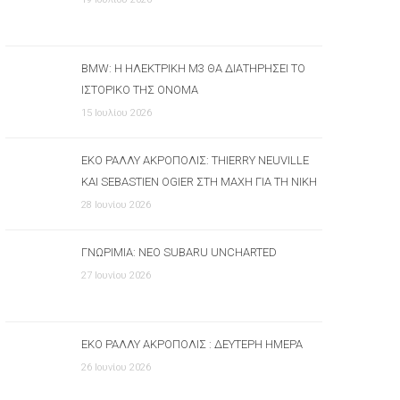
BMW: Η ΗΛΕΚΤΡΙΚΉ M3 ΘΑ ΔΙΑΤΗΡΉΣΕΙ ΤΟ
ΙΣΤΟΡΙΚΌ ΤΗΣ ΌΝΟΜΑ
15 Ιουλίου 2026
ΕΚΟ ΡΆΛΛΥ ΑΚΡΌΠΟΛΙΣ: THIERRY NEUVILLE
ΚΑΙ SEBASTIEN OGIER ΣΤΗ ΜΆΧΗ ΓΙΑ ΤΗ ΝΊΚΗ
28 Ιουνίου 2026
ΓΝΩΡΙΜΊΑ: ΝΈΟ SUBARU UNCHARTED
27 Ιουνίου 2026
ΕΚΟ ΡΆΛΛΥ ΑΚΡΌΠΟΛΙΣ : ΔΕΎΤΕΡΗ ΗΜΈΡΑ
26 Ιουνίου 2026