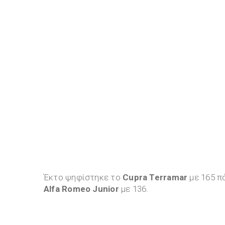
Έκτο ψηφίστηκε το
Cupra Terramar
με 165 π
Alfa
Romeo Junior
με 136.