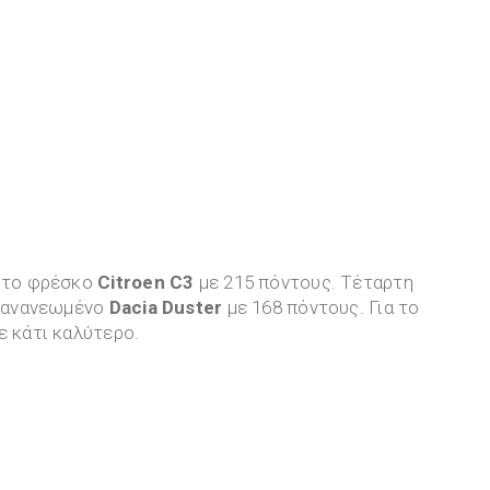
, το φρέσκο
Citroen C3
με 215 πόντους. Τέταρτη
ο ανανεωμένο
Dacia Duster
με 168 πόντους. Για το
ε κάτι καλύτερο.