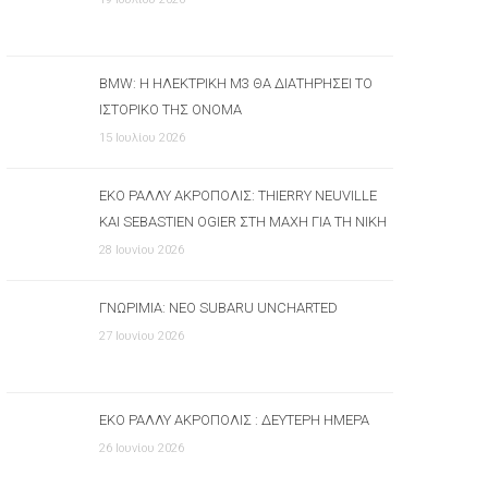
BMW: Η ΗΛΕΚΤΡΙΚΉ M3 ΘΑ ΔΙΑΤΗΡΉΣΕΙ ΤΟ
ΙΣΤΟΡΙΚΌ ΤΗΣ ΌΝΟΜΑ
15 Ιουλίου 2026
ΕΚΟ ΡΆΛΛΥ ΑΚΡΌΠΟΛΙΣ: THIERRY NEUVILLE
ΚΑΙ SEBASTIEN OGIER ΣΤΗ ΜΆΧΗ ΓΙΑ ΤΗ ΝΊΚΗ
28 Ιουνίου 2026
ΓΝΩΡΙΜΊΑ: ΝΈΟ SUBARU UNCHARTED
27 Ιουνίου 2026
ΕΚΟ ΡΆΛΛΥ ΑΚΡΌΠΟΛΙΣ : ΔΕΎΤΕΡΗ ΗΜΈΡΑ
26 Ιουνίου 2026