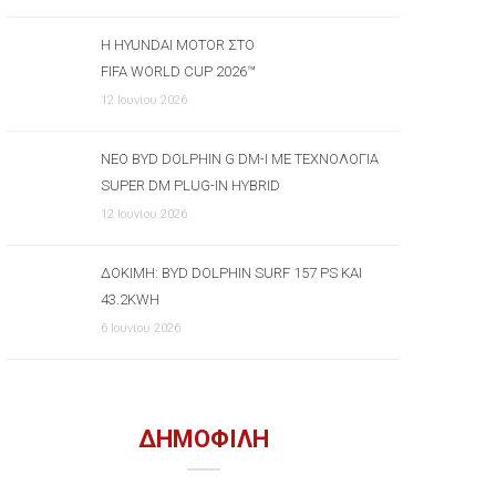
Η HYUNDAI MOTOR ΣΤΟ
FIFA WORLD CUP 2026™
12 Ιουνίου 2026
ΝΈΟ BYD DOLPHIN G DM-I ΜΕ ΤΕΧΝΟΛΟΓΊΑ
SUPER DM PLUG-IN HYBRID
12 Ιουνίου 2026
ΔΟΚΙΜΉ: BYD DOLPHIN SURF 157 PS ΚΑΙ
43.2KWH
6 Ιουνίου 2026
ΔΗΜΟΦΙΛΗ