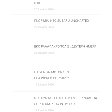
ΝΊΚΗ
28 Ιουνίου 2026
ΓΝΩΡΙΜΊΑ: ΝΈΟ SUBARU UNCHARTED
27 Ιουνίου 2026
ΕΚΟ ΡΆΛΛΥ ΑΚΡΌΠΟΛΙΣ : ΔΕΎΤΕΡΗ ΗΜΈΡΑ
26 Ιουνίου 2026
Η HYUNDAI MOTOR ΣΤΟ
FIFA WORLD CUP 2026™
12 Ιουνίου 2026
ΝΈΟ BYD DOLPHIN G DM-I ΜΕ ΤΕΧΝΟΛΟΓΊΑ
SUPER DM PLUG-IN HYBRID
12 Ιουνίου 2026