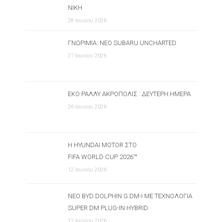
ΝΊΚΗ
28 Ιουνίου 2026
ΓΝΩΡΙΜΊΑ: ΝΈΟ SUBARU UNCHARTED
27 Ιουνίου 2026
ΕΚΟ ΡΆΛΛΥ ΑΚΡΌΠΟΛΙΣ : ΔΕΎΤΕΡΗ ΗΜΈΡΑ
26 Ιουνίου 2026
Η HYUNDAI MOTOR ΣΤΟ
FIFA WORLD CUP 2026™
12 Ιουνίου 2026
ΝΈΟ BYD DOLPHIN G DM-I ΜΕ ΤΕΧΝΟΛΟΓΊΑ
SUPER DM PLUG-IN HYBRID
12 Ιουνίου 2026