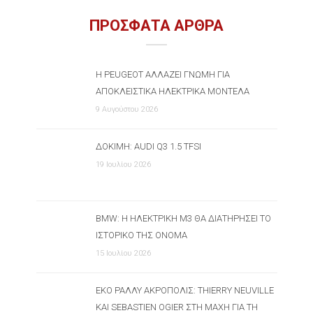
ΠΡΟΣΦΑΤΑ ΑΡΘΡΑ
Η PEUGEOT ΑΛΛΆΖΕΙ ΓΝΏΜΗ ΓΙΑ
ΑΠΟΚΛΕΙΣΤΙΚΆ ΗΛΕΚΤΡΙΚΆ ΜΟΝΤΈΛΑ
9 Αυγούστου 2026
ΔΟΚΙΜΉ: AUDI Q3 1.5 TFSI
19 Ιουλίου 2026
BMW: Η ΗΛΕΚΤΡΙΚΉ M3 ΘΑ ΔΙΑΤΗΡΉΣΕΙ ΤΟ
ΙΣΤΟΡΙΚΌ ΤΗΣ ΌΝΟΜΑ
15 Ιουλίου 2026
ΕΚΟ ΡΆΛΛΥ ΑΚΡΌΠΟΛΙΣ: THIERRY NEUVILLE
ΚΑΙ SEBASTIEN OGIER ΣΤΗ ΜΆΧΗ ΓΙΑ ΤΗ