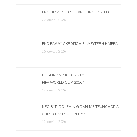
ΓΝΩΡΙΜΊΑ: ΝΈΟ SUBARU UNCHARTED
27 Ιουνίου 2026
ΕΚΟ ΡΆΛΛΥ ΑΚΡΌΠΟΛΙΣ : ΔΕΎΤΕΡΗ ΗΜΈΡΑ
26 Ιουνίου 2026
Η HYUNDAI MOTOR ΣΤΟ
FIFA WORLD CUP 2026™
12 Ιουνίου 2026
ΝΈΟ BYD DOLPHIN G DM-I ΜΕ ΤΕΧΝΟΛΟΓΊΑ
SUPER DM PLUG-IN HYBRID
12 Ιουνίου 2026