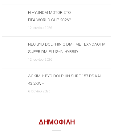
Η HYUNDAI MOTOR ΣΤΟ
FIFA WORLD CUP 2026™
12 Ιουνίου 2026
ΝΈΟ BYD DOLPHIN G DM-I ΜΕ ΤΕΧΝΟΛΟΓΊΑ
SUPER DM PLUG-IN HYBRID
12 Ιουνίου 2026
ΔΟΚΙΜΉ: BYD DOLPHIN SURF 157 PS ΚΑΙ
43.2KWH
6 Ιουνίου 2026
ΔΗΜΟΦΙΛΗ