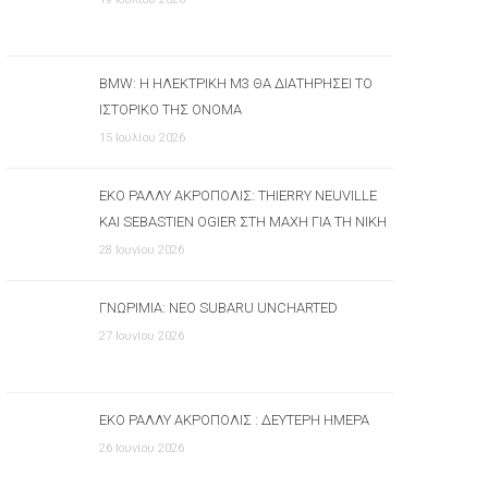
BMW: Η ΗΛΕΚΤΡΙΚΉ M3 ΘΑ ΔΙΑΤΗΡΉΣΕΙ ΤΟ
ΙΣΤΟΡΙΚΌ ΤΗΣ ΌΝΟΜΑ
15 Ιουλίου 2026
ΕΚΟ ΡΆΛΛΥ ΑΚΡΌΠΟΛΙΣ: THIERRY NEUVILLE
ΚΑΙ SEBASTIEN OGIER ΣΤΗ ΜΆΧΗ ΓΙΑ ΤΗ ΝΊΚΗ
28 Ιουνίου 2026
ΓΝΩΡΙΜΊΑ: ΝΈΟ SUBARU UNCHARTED
27 Ιουνίου 2026
ΕΚΟ ΡΆΛΛΥ ΑΚΡΌΠΟΛΙΣ : ΔΕΎΤΕΡΗ ΗΜΈΡΑ
26 Ιουνίου 2026