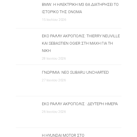
BMW: Η ΗΛΕΚΤΡΙΚΉ M3 ΘΑ ΔΙΑΤΗΡΉΣΕΙ ΤΟ
ΙΣΤΟΡΙΚΌ ΤΗΣ ΌΝΟΜΑ
15 Ιουλίου 2026
ΕΚΟ ΡΆΛΛΥ ΑΚΡΌΠΟΛΙΣ: THIERRY NEUVILLE
ΚΑΙ SEBASTIEN OGIER ΣΤΗ ΜΆΧΗ ΓΙΑ ΤΗ
ΝΊΚΗ
28 Ιουνίου 2026
ΓΝΩΡΙΜΊΑ: ΝΈΟ SUBARU UNCHARTED
27 Ιουνίου 2026
ΕΚΟ ΡΆΛΛΥ ΑΚΡΌΠΟΛΙΣ : ΔΕΎΤΕΡΗ ΗΜΈΡΑ
26 Ιουνίου 2026
Η HYUNDAI MOTOR ΣΤΟ