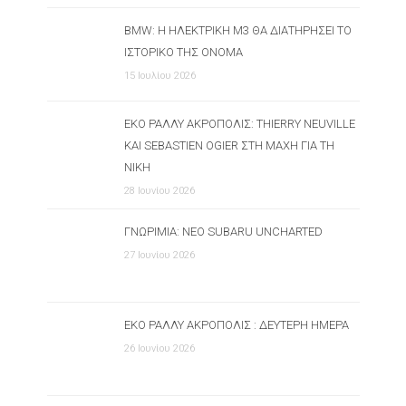
BMW: Η ΗΛΕΚΤΡΙΚΉ M3 ΘΑ ΔΙΑΤΗΡΉΣΕΙ ΤΟ
ΙΣΤΟΡΙΚΌ ΤΗΣ ΌΝΟΜΑ
15 Ιουλίου 2026
ΕΚΟ ΡΆΛΛΥ ΑΚΡΌΠΟΛΙΣ: THIERRY NEUVILLE
ΚΑΙ SEBASTIEN OGIER ΣΤΗ ΜΆΧΗ ΓΙΑ ΤΗ
ΝΊΚΗ
28 Ιουνίου 2026
ΓΝΩΡΙΜΊΑ: ΝΈΟ SUBARU UNCHARTED
27 Ιουνίου 2026
ΕΚΟ ΡΆΛΛΥ ΑΚΡΌΠΟΛΙΣ : ΔΕΎΤΕΡΗ ΗΜΈΡΑ
26 Ιουνίου 2026