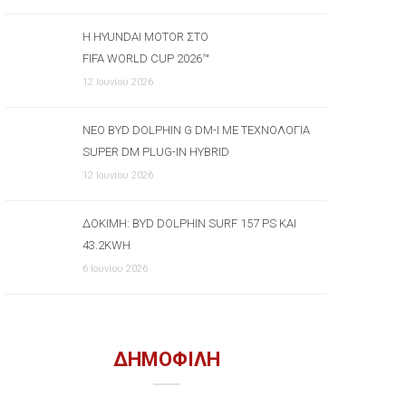
Η HYUNDAI MOTOR ΣΤΟ
FIFA WORLD CUP 2026™
12 Ιουνίου 2026
ΝΈΟ BYD DOLPHIN G DM-I ΜΕ ΤΕΧΝΟΛΟΓΊΑ
SUPER DM PLUG-IN HYBRID
12 Ιουνίου 2026
ΔΟΚΙΜΉ: BYD DOLPHIN SURF 157 PS ΚΑΙ
43.2KWH
6 Ιουνίου 2026
ΔΗΜΟΦΙΛΗ