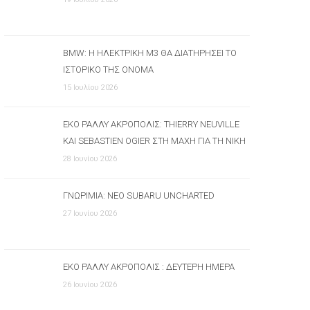
BMW: Η ΗΛΕΚΤΡΙΚΉ M3 ΘΑ ΔΙΑΤΗΡΉΣΕΙ ΤΟ
ΙΣΤΟΡΙΚΌ ΤΗΣ ΌΝΟΜΑ
15 Ιουλίου 2026
ΕΚΟ ΡΆΛΛΥ ΑΚΡΌΠΟΛΙΣ: THIERRY NEUVILLE
ΚΑΙ SEBASTIEN OGIER ΣΤΗ ΜΆΧΗ ΓΙΑ ΤΗ ΝΊΚΗ
28 Ιουνίου 2026
ΓΝΩΡΙΜΊΑ: ΝΈΟ SUBARU UNCHARTED
27 Ιουνίου 2026
ΕΚΟ ΡΆΛΛΥ ΑΚΡΌΠΟΛΙΣ : ΔΕΎΤΕΡΗ ΗΜΈΡΑ
26 Ιουνίου 2026