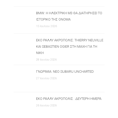
BMW: Η ΗΛΕΚΤΡΙΚΉ M3 ΘΑ ΔΙΑΤΗΡΉΣΕΙ ΤΟ
ΙΣΤΟΡΙΚΌ ΤΗΣ ΌΝΟΜΑ
15 Ιουλίου 2026
ΕΚΟ ΡΆΛΛΥ ΑΚΡΌΠΟΛΙΣ: THIERRY NEUVILLE
ΚΑΙ SEBASTIEN OGIER ΣΤΗ ΜΆΧΗ ΓΙΑ ΤΗ
ΝΊΚΗ
28 Ιουνίου 2026
ΓΝΩΡΙΜΊΑ: ΝΈΟ SUBARU UNCHARTED
27 Ιουνίου 2026
ΕΚΟ ΡΆΛΛΥ ΑΚΡΌΠΟΛΙΣ : ΔΕΎΤΕΡΗ ΗΜΈΡΑ
26 Ιουνίου 2026