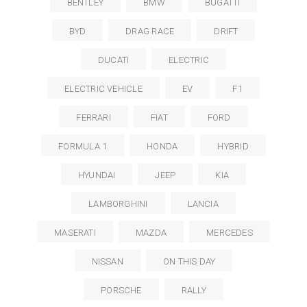
BENTLEY
BMW
BUGATTI
BYD
DRAG RACE
DRIFT
DUCATI
ELECTRIC
ELECTRIC VEHICLE
EV
F1
FERRARI
FIAT
FORD
FORMULA 1
HONDA
HYBRID
HYUNDAI
JEEP
KIA
LAMBORGHINI
LANCIA
MASERATI
MAZDA
MERCEDES
NISSAN
ON THIS DAY
PORSCHE
RALLY