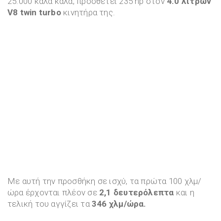
25.000 καλά καλά, προσθέτει 235 hp στον
4.0 λίτρων
V8 twin turbo
κινητήρα της.
Με αυτή την προσθήκη σε ισχύ, τα πρώτα 100 χλμ/
ώρα έρχονται πλέον σε
2,1 δευτερόλεπτα
και η
τελική του αγγίζει τα
346 χλμ/ώρα.