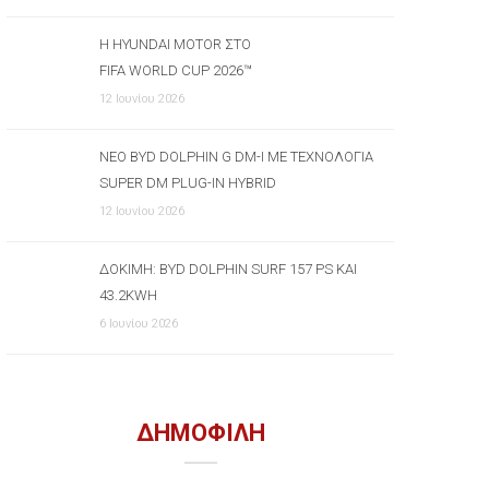
Η HYUNDAI MOTOR ΣΤΟ
FIFA WORLD CUP 2026™
12 Ιουνίου 2026
ΝΈΟ BYD DOLPHIN G DM-I ΜΕ ΤΕΧΝΟΛΟΓΊΑ
SUPER DM PLUG-IN HYBRID
12 Ιουνίου 2026
ΔΟΚΙΜΉ: BYD DOLPHIN SURF 157 PS ΚΑΙ
43.2KWH
6 Ιουνίου 2026
ΔΗΜΟΦΙΛΗ