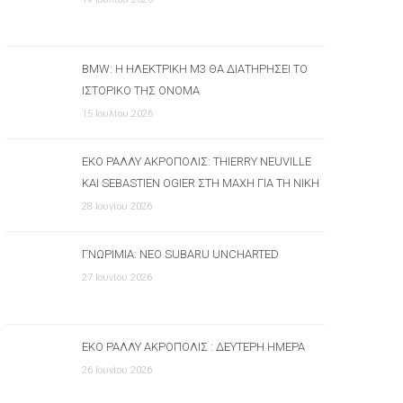
BMW: Η ΗΛΕΚΤΡΙΚΉ M3 ΘΑ ΔΙΑΤΗΡΉΣΕΙ ΤΟ
ΙΣΤΟΡΙΚΌ ΤΗΣ ΌΝΟΜΑ
15 Ιουλίου 2026
ΕΚΟ ΡΆΛΛΥ ΑΚΡΌΠΟΛΙΣ: THIERRY NEUVILLE
ΚΑΙ SEBASTIEN OGIER ΣΤΗ ΜΆΧΗ ΓΙΑ ΤΗ ΝΊΚΗ
28 Ιουνίου 2026
ΓΝΩΡΙΜΊΑ: ΝΈΟ SUBARU UNCHARTED
27 Ιουνίου 2026
ΕΚΟ ΡΆΛΛΥ ΑΚΡΌΠΟΛΙΣ : ΔΕΎΤΕΡΗ ΗΜΈΡΑ
26 Ιουνίου 2026