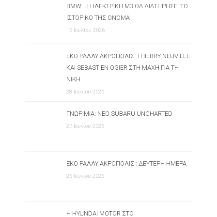
BMW: Η ΗΛΕΚΤΡΙΚΉ M3 ΘΑ ΔΙΑΤΗΡΉΣΕΙ ΤΟ
ΙΣΤΟΡΙΚΌ ΤΗΣ ΌΝΟΜΑ
15 Ιουλίου 2026
ΕΚΟ ΡΆΛΛΥ ΑΚΡΌΠΟΛΙΣ: THIERRY NEUVILLE
ΚΑΙ SEBASTIEN OGIER ΣΤΗ ΜΆΧΗ ΓΙΑ ΤΗ
ΝΊΚΗ
28 Ιουνίου 2026
ΓΝΩΡΙΜΊΑ: ΝΈΟ SUBARU UNCHARTED
27 Ιουνίου 2026
ΕΚΟ ΡΆΛΛΥ ΑΚΡΌΠΟΛΙΣ : ΔΕΎΤΕΡΗ ΗΜΈΡΑ
26 Ιουνίου 2026
Η HYUNDAI MOTOR ΣΤΟ