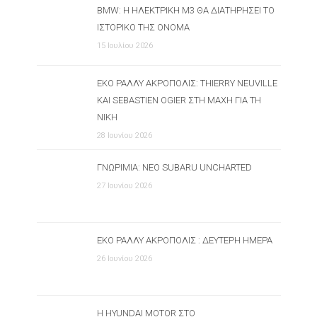
BMW: Η ΗΛΕΚΤΡΙΚΉ M3 ΘΑ ΔΙΑΤΗΡΉΣΕΙ ΤΟ
ΙΣΤΟΡΙΚΌ ΤΗΣ ΌΝΟΜΑ
15 Ιουλίου 2026
ΕΚΟ ΡΆΛΛΥ ΑΚΡΌΠΟΛΙΣ: THIERRY NEUVILLE
ΚΑΙ SEBASTIEN OGIER ΣΤΗ ΜΆΧΗ ΓΙΑ ΤΗ
ΝΊΚΗ
28 Ιουνίου 2026
ΓΝΩΡΙΜΊΑ: ΝΈΟ SUBARU UNCHARTED
27 Ιουνίου 2026
ΕΚΟ ΡΆΛΛΥ ΑΚΡΌΠΟΛΙΣ : ΔΕΎΤΕΡΗ ΗΜΈΡΑ
26 Ιουνίου 2026
Η HYUNDAI MOTOR ΣΤΟ