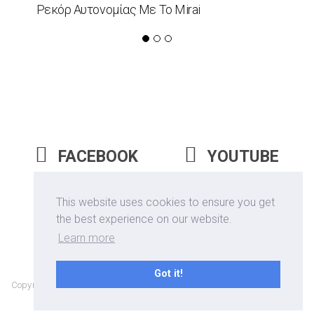
Ρεκόρ Αυτονομίας Με Το Mirai
FACEBOOK
YOUTUBE
INSTAGRAM
This website uses cookies to ensure you get
the best experience on our website.
Learn more
Got it!
Copyrights © 2026 Epitrohon | All Rights Reserved |
Αποποίηση Ευθύνης
/ Disclaimer
| Website Designed & Developed by
GoodCause