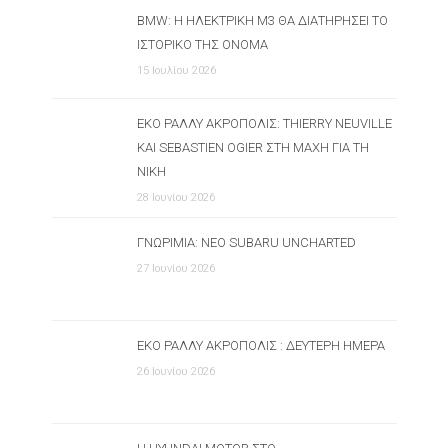
BMW: Η ΗΛΕΚΤΡΙΚΉ M3 ΘΑ ΔΙΑΤΗΡΉΣΕΙ ΤΟ
ΙΣΤΟΡΙΚΌ ΤΗΣ ΌΝΟΜΑ
15 Ιουλίου 2026
ΕΚΟ ΡΆΛΛΥ ΑΚΡΌΠΟΛΙΣ: THIERRY NEUVILLE
ΚΑΙ SEBASTIEN OGIER ΣΤΗ ΜΆΧΗ ΓΙΑ ΤΗ
ΝΊΚΗ
28 Ιουνίου 2026
ΓΝΩΡΙΜΊΑ: ΝΈΟ SUBARU UNCHARTED
27 Ιουνίου 2026
ΕΚΟ ΡΆΛΛΥ ΑΚΡΌΠΟΛΙΣ : ΔΕΎΤΕΡΗ ΗΜΈΡΑ
26 Ιουνίου 2026