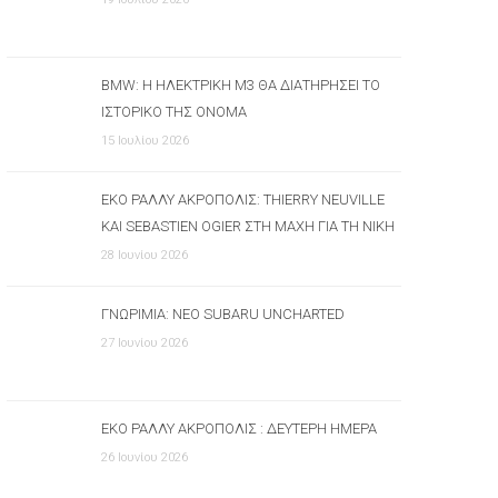
BMW: Η ΗΛΕΚΤΡΙΚΉ M3 ΘΑ ΔΙΑΤΗΡΉΣΕΙ ΤΟ
ΙΣΤΟΡΙΚΌ ΤΗΣ ΌΝΟΜΑ
15 Ιουλίου 2026
ΕΚΟ ΡΆΛΛΥ ΑΚΡΌΠΟΛΙΣ: THIERRY NEUVILLE
ΚΑΙ SEBASTIEN OGIER ΣΤΗ ΜΆΧΗ ΓΙΑ ΤΗ ΝΊΚΗ
28 Ιουνίου 2026
ΓΝΩΡΙΜΊΑ: ΝΈΟ SUBARU UNCHARTED
27 Ιουνίου 2026
ΕΚΟ ΡΆΛΛΥ ΑΚΡΌΠΟΛΙΣ : ΔΕΎΤΕΡΗ ΗΜΈΡΑ
26 Ιουνίου 2026