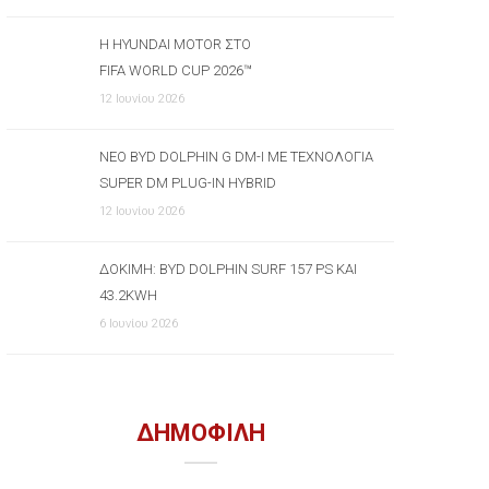
Η HYUNDAI MOTOR ΣΤΟ
FIFA WORLD CUP 2026™
12 Ιουνίου 2026
ΝΈΟ BYD DOLPHIN G DM-I ΜΕ ΤΕΧΝΟΛΟΓΊΑ
SUPER DM PLUG-IN HYBRID
12 Ιουνίου 2026
ΔΟΚΙΜΉ: BYD DOLPHIN SURF 157 PS ΚΑΙ
43.2KWH
6 Ιουνίου 2026
ΔΗΜΟΦΙΛΗ