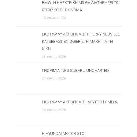
BMW: Η ΗΛΕΚΤΡΙΚΉ M3 ΘΑ ΔΙΑΤΗΡΉΣΕΙ ΤΟ
ΙΣΤΟΡΙΚΌ ΤΗΣ ΌΝΟΜΑ
15 Ιουλίου 2026
ΕΚΟ ΡΆΛΛΥ ΑΚΡΌΠΟΛΙΣ: THIERRY NEUVILLE
ΚΑΙ SEBASTIEN OGIER ΣΤΗ ΜΆΧΗ ΓΙΑ ΤΗ
ΝΊΚΗ
28 Ιουνίου 2026
ΓΝΩΡΙΜΊΑ: ΝΈΟ SUBARU UNCHARTED
27 Ιουνίου 2026
ΕΚΟ ΡΆΛΛΥ ΑΚΡΌΠΟΛΙΣ : ΔΕΎΤΕΡΗ ΗΜΈΡΑ
26 Ιουνίου 2026
Η HYUNDAI MOTOR ΣΤΟ