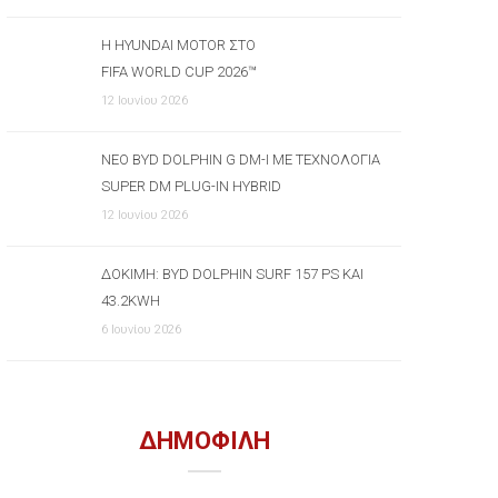
Η HYUNDAI MOTOR ΣΤΟ
FIFA WORLD CUP 2026™
12 Ιουνίου 2026
ΝΈΟ BYD DOLPHIN G DM-I ΜΕ ΤΕΧΝΟΛΟΓΊΑ
SUPER DM PLUG-IN HYBRID
12 Ιουνίου 2026
ΔΟΚΙΜΉ: BYD DOLPHIN SURF 157 PS ΚΑΙ
43.2KWH
6 Ιουνίου 2026
ΔΗΜΟΦΙΛΗ