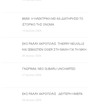
BMW: Η ΗΛΕΚΤΡΙΚΉ M3 ΘΑ ΔΙΑΤΗΡΉΣΕΙ ΤΟ
ΙΣΤΟΡΙΚΌ ΤΗΣ ΌΝΟΜΑ
15 Ιουλίου 2026
ΕΚΟ ΡΆΛΛΥ ΑΚΡΌΠΟΛΙΣ: THIERRY NEUVILLE
ΚΑΙ SEBASTIEN OGIER ΣΤΗ ΜΆΧΗ ΓΙΑ ΤΗ ΝΊΚΗ
28 Ιουνίου 2026
ΓΝΩΡΙΜΊΑ: ΝΈΟ SUBARU UNCHARTED
27 Ιουνίου 2026
ΕΚΟ ΡΆΛΛΥ ΑΚΡΌΠΟΛΙΣ : ΔΕΎΤΕΡΗ ΗΜΈΡΑ
26 Ιουνίου 2026