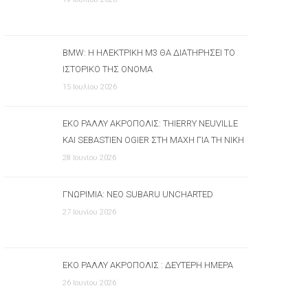
BMW: Η ΗΛΕΚΤΡΙΚΉ M3 ΘΑ ΔΙΑΤΗΡΉΣΕΙ ΤΟ
ΙΣΤΟΡΙΚΌ ΤΗΣ ΌΝΟΜΑ
15 Ιουλίου 2026
ΕΚΟ ΡΆΛΛΥ ΑΚΡΌΠΟΛΙΣ: THIERRY NEUVILLE
ΚΑΙ SEBASTIEN OGIER ΣΤΗ ΜΆΧΗ ΓΙΑ ΤΗ ΝΊΚΗ
28 Ιουνίου 2026
ΓΝΩΡΙΜΊΑ: ΝΈΟ SUBARU UNCHARTED
27 Ιουνίου 2026
ΕΚΟ ΡΆΛΛΥ ΑΚΡΌΠΟΛΙΣ : ΔΕΎΤΕΡΗ ΗΜΈΡΑ
26 Ιουνίου 2026