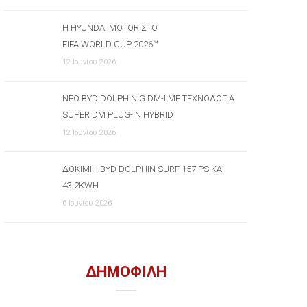
Η HYUNDAI MOTOR ΣΤΟ
FIFA WORLD CUP 2026™
12 Ιουνίου 2026
ΝΈΟ BYD DOLPHIN G DM-I ΜΕ ΤΕΧΝΟΛΟΓΊΑ
SUPER DM PLUG-IN HYBRID
12 Ιουνίου 2026
ΔΟΚΙΜΉ: BYD DOLPHIN SURF 157 PS ΚΑΙ
43.2KWH
6 Ιουνίου 2026
ΔΗΜΟΦΙΛΗ