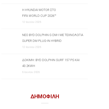
Η HYUNDAI MOTOR ΣΤΟ
FIFA WORLD CUP 2026™
12 Ιουνίου 2026
ΝΈΟ BYD DOLPHIN G DM-I ΜΕ ΤΕΧΝΟΛΟΓΊΑ
SUPER DM PLUG-IN HYBRID
12 Ιουνίου 2026
ΔΟΚΙΜΉ: BYD DOLPHIN SURF 157 PS ΚΑΙ
43.2KWH
6 Ιουνίου 2026
ΔΗΜΟΦΙΛΗ