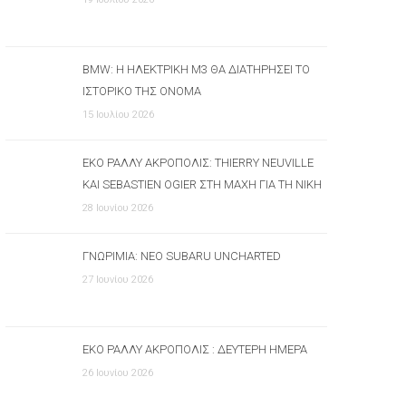
BMW: Η ΗΛΕΚΤΡΙΚΉ M3 ΘΑ ΔΙΑΤΗΡΉΣΕΙ ΤΟ
ΙΣΤΟΡΙΚΌ ΤΗΣ ΌΝΟΜΑ
15 Ιουλίου 2026
ΕΚΟ ΡΆΛΛΥ ΑΚΡΌΠΟΛΙΣ: THIERRY NEUVILLE
ΚΑΙ SEBASTIEN OGIER ΣΤΗ ΜΆΧΗ ΓΙΑ ΤΗ ΝΊΚΗ
28 Ιουνίου 2026
ΓΝΩΡΙΜΊΑ: ΝΈΟ SUBARU UNCHARTED
27 Ιουνίου 2026
ΕΚΟ ΡΆΛΛΥ ΑΚΡΌΠΟΛΙΣ : ΔΕΎΤΕΡΗ ΗΜΈΡΑ
26 Ιουνίου 2026