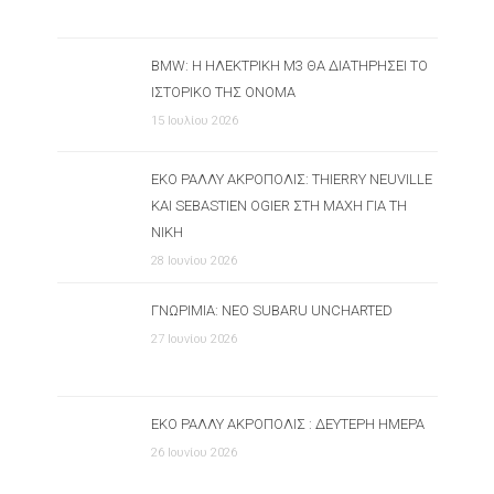
BMW: Η ΗΛΕΚΤΡΙΚΉ M3 ΘΑ ΔΙΑΤΗΡΉΣΕΙ ΤΟ
ΙΣΤΟΡΙΚΌ ΤΗΣ ΌΝΟΜΑ
15 Ιουλίου 2026
ΕΚΟ ΡΆΛΛΥ ΑΚΡΌΠΟΛΙΣ: THIERRY NEUVILLE
ΚΑΙ SEBASTIEN OGIER ΣΤΗ ΜΆΧΗ ΓΙΑ ΤΗ
ΝΊΚΗ
28 Ιουνίου 2026
ΓΝΩΡΙΜΊΑ: ΝΈΟ SUBARU UNCHARTED
27 Ιουνίου 2026
ΕΚΟ ΡΆΛΛΥ ΑΚΡΌΠΟΛΙΣ : ΔΕΎΤΕΡΗ ΗΜΈΡΑ
26 Ιουνίου 2026