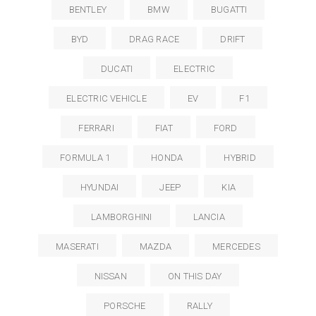
BENTLEY
BMW
BUGATTI
BYD
DRAG RACE
DRIFT
DUCATI
ELECTRIC
ELECTRIC VEHICLE
EV
F1
FERRARI
FIAT
FORD
FORMULA 1
HONDA
HYBRID
HYUNDAI
JEEP
KIA
LAMBORGHINI
LANCIA
MASERATI
MAZDA
MERCEDES
NISSAN
ON THIS DAY
PORSCHE
RALLY