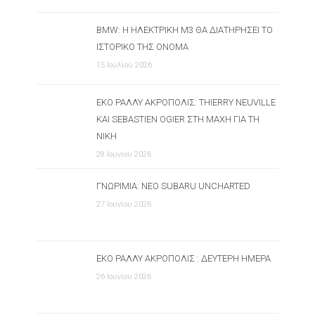
BMW: Η ΗΛΕΚΤΡΙΚΉ M3 ΘΑ ΔΙΑΤΗΡΉΣΕΙ ΤΟ
ΙΣΤΟΡΙΚΌ ΤΗΣ ΌΝΟΜΑ
15 Ιουλίου 2026
ΕΚΟ ΡΆΛΛΥ ΑΚΡΌΠΟΛΙΣ: THIERRY NEUVILLE
ΚΑΙ SEBASTIEN OGIER ΣΤΗ ΜΆΧΗ ΓΙΑ ΤΗ
ΝΊΚΗ
28 Ιουνίου 2026
ΓΝΩΡΙΜΊΑ: ΝΈΟ SUBARU UNCHARTED
27 Ιουνίου 2026
ΕΚΟ ΡΆΛΛΥ ΑΚΡΌΠΟΛΙΣ : ΔΕΎΤΕΡΗ ΗΜΈΡΑ
26 Ιουνίου 2026