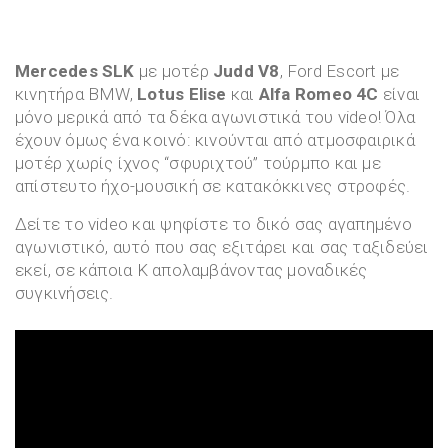
Mercedes SLK
με μοτέρ
Judd V8
, Ford Escort με
κινητήρα BMW,
Lotus Elise
και
Alfa Romeo 4C
είναι
μόνο μερικά από τα δέκα αγωνιστικά του video! Όλα
έχουν όμως ένα κοινό: κινούνται από ατμοσφαιρικά
μοτέρ χωρίς ίχνος “σφυριχτού” τούρμπο και με
απίστευτο ήχο-μουσική σε κατακόκκινες στροφές.
Δείτε το video και ψηφίστε το δικό σας αγαπημένο
αγωνιστικό, αυτό που σας εξιτάρει και σας ταξιδεύει
εκεί, σε κάποια Κ απολαμβάνοντας μοναδικές
συγκινήσεις.