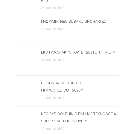
ΝΊΚΗ
28 Ιουνίου 2026
ΓΝΩΡΙΜΊΑ: ΝΈΟ SUBARU UNCHARTED
27 Ιουνίου 2026
ΕΚΟ ΡΆΛΛΥ ΑΚΡΌΠΟΛΙΣ : ΔΕΎΤΕΡΗ ΗΜΈΡΑ
26 Ιουνίου 2026
Η HYUNDAI MOTOR ΣΤΟ
FIFA WORLD CUP 2026™
12 Ιουνίου 2026
ΝΈΟ BYD DOLPHIN G DM-I ΜΕ ΤΕΧΝΟΛΟΓΊΑ
SUPER DM PLUG-IN HYBRID
12 Ιουνίου 2026