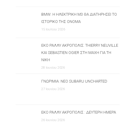
BMW: Η ΗΛΕΚΤΡΙΚΉ M3 ΘΑ ΔΙΑΤΗΡΉΣΕΙ ΤΟ
ΙΣΤΟΡΙΚΌ ΤΗΣ ΌΝΟΜΑ
15 Ιουλίου 2026
ΕΚΟ ΡΆΛΛΥ ΑΚΡΌΠΟΛΙΣ: THIERRY NEUVILLE
ΚΑΙ SEBASTIEN OGIER ΣΤΗ ΜΆΧΗ ΓΙΑ ΤΗ
ΝΊΚΗ
28 Ιουνίου 2026
ΓΝΩΡΙΜΊΑ: ΝΈΟ SUBARU UNCHARTED
27 Ιουνίου 2026
ΕΚΟ ΡΆΛΛΥ ΑΚΡΌΠΟΛΙΣ : ΔΕΎΤΕΡΗ ΗΜΈΡΑ
26 Ιουνίου 2026