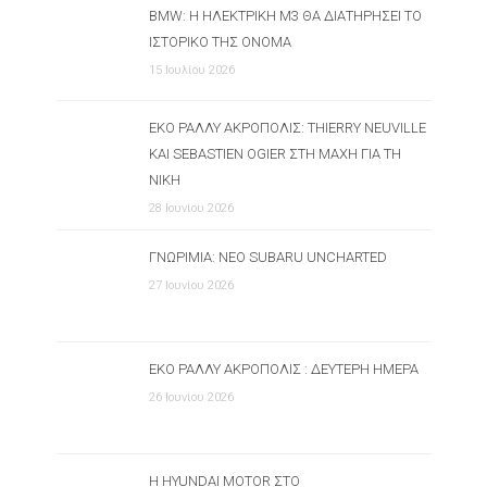
BMW: Η ΗΛΕΚΤΡΙΚΉ M3 ΘΑ ΔΙΑΤΗΡΉΣΕΙ ΤΟ
ΙΣΤΟΡΙΚΌ ΤΗΣ ΌΝΟΜΑ
15 Ιουλίου 2026
ΕΚΟ ΡΆΛΛΥ ΑΚΡΌΠΟΛΙΣ: THIERRY NEUVILLE
ΚΑΙ SEBASTIEN OGIER ΣΤΗ ΜΆΧΗ ΓΙΑ ΤΗ
ΝΊΚΗ
28 Ιουνίου 2026
ΓΝΩΡΙΜΊΑ: ΝΈΟ SUBARU UNCHARTED
27 Ιουνίου 2026
ΕΚΟ ΡΆΛΛΥ ΑΚΡΌΠΟΛΙΣ : ΔΕΎΤΕΡΗ ΗΜΈΡΑ
26 Ιουνίου 2026
Η HYUNDAI MOTOR ΣΤΟ