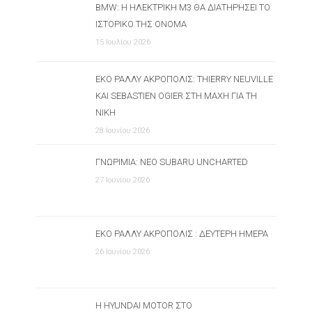
BMW: Η ΗΛΕΚΤΡΙΚΉ M3 ΘΑ ΔΙΑΤΗΡΉΣΕΙ ΤΟ
ΙΣΤΟΡΙΚΌ ΤΗΣ ΌΝΟΜΑ
15 Ιουλίου 2026
ΕΚΟ ΡΆΛΛΥ ΑΚΡΌΠΟΛΙΣ: THIERRY NEUVILLE
ΚΑΙ SEBASTIEN OGIER ΣΤΗ ΜΆΧΗ ΓΙΑ ΤΗ
ΝΊΚΗ
28 Ιουνίου 2026
ΓΝΩΡΙΜΊΑ: ΝΈΟ SUBARU UNCHARTED
27 Ιουνίου 2026
ΕΚΟ ΡΆΛΛΥ ΑΚΡΌΠΟΛΙΣ : ΔΕΎΤΕΡΗ ΗΜΈΡΑ
26 Ιουνίου 2026
Η HYUNDAI MOTOR ΣΤΟ