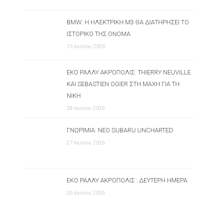
BMW: Η ΗΛΕΚΤΡΙΚΉ M3 ΘΑ ΔΙΑΤΗΡΉΣΕΙ ΤΟ
ΙΣΤΟΡΙΚΌ ΤΗΣ ΌΝΟΜΑ
15 Ιουλίου 2026
ΕΚΟ ΡΆΛΛΥ ΑΚΡΌΠΟΛΙΣ: THIERRY NEUVILLE
ΚΑΙ SEBASTIEN OGIER ΣΤΗ ΜΆΧΗ ΓΙΑ ΤΗ
ΝΊΚΗ
28 Ιουνίου 2026
ΓΝΩΡΙΜΊΑ: ΝΈΟ SUBARU UNCHARTED
27 Ιουνίου 2026
ΕΚΟ ΡΆΛΛΥ ΑΚΡΌΠΟΛΙΣ : ΔΕΎΤΕΡΗ ΗΜΈΡΑ
26 Ιουνίου 2026