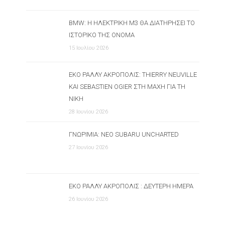
BMW: Η ΗΛΕΚΤΡΙΚΉ M3 ΘΑ ΔΙΑΤΗΡΉΣΕΙ ΤΟ
ΙΣΤΟΡΙΚΌ ΤΗΣ ΌΝΟΜΑ
15 Ιουλίου 2026
ΕΚΟ ΡΆΛΛΥ ΑΚΡΌΠΟΛΙΣ: THIERRY NEUVILLE
ΚΑΙ SEBASTIEN OGIER ΣΤΗ ΜΆΧΗ ΓΙΑ ΤΗ
ΝΊΚΗ
28 Ιουνίου 2026
ΓΝΩΡΙΜΊΑ: ΝΈΟ SUBARU UNCHARTED
27 Ιουνίου 2026
ΕΚΟ ΡΆΛΛΥ ΑΚΡΌΠΟΛΙΣ : ΔΕΎΤΕΡΗ ΗΜΈΡΑ
26 Ιουνίου 2026