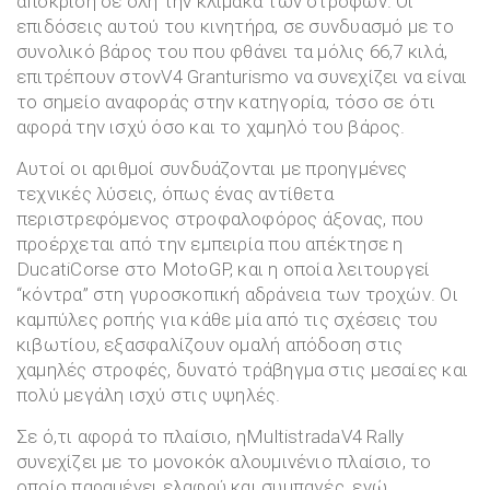
απόκριση σε όλη την κλίμακα των στροφών. Οι
επιδόσεις αυτού του κινητήρα, σε συνδυασμό με το
συνολικό βάρος του που φθάνει τα μόλις 66,7 κιλά,
επιτρέπουν στονV4 Granturismo να συνεχίζει να είναι
το σημείο αναφοράς στην κατηγορία, τόσο σε ότι
αφορά την ισχύ όσο και το χαμηλό του βάρος.
Αυτοί οι αριθμοί συνδυάζονται με προηγμένες
τεχνικές λύσεις, όπως ένας αντίθετα
περιστρεφόμενος στροφαλοφόρος άξονας, που
προέρχεται από την εμπειρία που απέκτησε η
DucatiCorse στο MotoGP, και η οποία λειτουργεί
“κόντρα” στη γυροσκοπική αδράνεια των τροχών. Οι
καμπύλες ροπής για κάθε μία από τις σχέσεις του
κιβωτίου, εξασφαλίζουν ομαλή απόδοση στις
χαμηλές στροφές, δυνατό τράβηγμα στις μεσαίες και
πολύ μεγάλη ισχύ στις υψηλές.
Σε ό,τι αφορά το πλαίσιο, ηMultistradaV4 Rally
συνεχίζει με το μονοκόκ αλουμινένιο πλαίσιο, το
οποίο παραμένει ελαφρύ και συμπαγές, ενώ