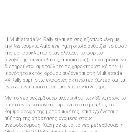
Η Multistrada V4 Rally είναι επίσης εξοπλισμένη με
την λειτουργία Autoleveling, η οποία ρυθμίζει το ύψος
της μοτοσυκλέτας όταν αλλάζει το φορτίο
(αναβάτης, συνεπιβάτης, αποσκευές), προκειμένου να
διατηρούνται αμετάβλητα τα χαρακτηριστικά της. Η
ικανότητα εκτός δρόμου αυξάνεται στη Multistrada
V4 Rally χάρη στις ελαφριές ακτινωτές ζάντες και τα
ενισχυμένα προστατευτικά για τον κινητήρα.
Με το νέο ρεζερβουάρ αλουμινίου των 30 λίτρων, το
οποίο ενσωματώνεται αρμονικά στο μυώδες και
κομψό design της μοτοσυκλέτας, επιτυγχάνεται η
αύξηση της απόστασης ανάμεσα στους
ανεφοδιασμούς. Χάρη σε αυτό το νέο ρεζερβουάρ, η
Multistrada V4 Rally είναι πλέον έτοιμη να