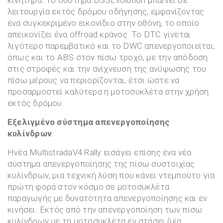
λειτουργία εκτός δρόμου οδήγησης, εμφανίζοντας
ένα συγκεκριμένο εικονίδιο στην οθόνη, το οποίο
απεικονίζει ένα offroad κράνος. Το DTC γίνεται
λιγότερο παρεμβατικό και το DWC απενεργοποιείται,
όπως και το ABS στον πίσω τροχό, με την απόδοση
στις στροφές και την ανίχνευση της ανύψωσης του
πίσω μέρους να περιορίζονται, έτσι ώστε να
προσαρμοστεί καλύτερα η μοτοσυκλέτα στην χρήση
εκτός δρόμου.
Εξελιγμέν
o
σύστημα απενεργοποίησης
κυλίνδρων
Ηνέα MultistradaV4 Rally εισάγει επίσης ένα νέο
σύστημα απενεργοποίησης της πίσω συστοιχίας
κυλίνδρων, μια τεχνική λύση που κάνει ντεμπούτο για
πρώτη φορά στον κόσμο σε μοτοσυκλέτα
παραγωγής με δυνατότητα απενεργοποίησης και εν
κινήσει. Εκτός από την απενεργοποίηση των πίσω
κυλίνδρων με τη μοτοσυκλέτα εν στάσει (μία