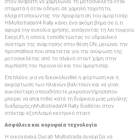
στον αναβάτη να χαμηλώνει τη μοτοσυκλέτα όταν
σταματά ή όταν οδηγεί σε χαμηλή ταχύτητα,
ελαχιστοποιώντας την προφόρτιση του αμορτισέρ.
ΗMultistradaV4 Rally κάνει ένα ακόμη βήμα σε ό,τι
αφορά την ευκολία χρήσης, εισάγοντας τη λειτουργία
EasyLift, η οποία, τοποθετώντας το υδραυλικό
σύστημα της ανάρτησης στην θέση ON, μειώνει την
προσπάθεια που απαιτείται για την ανύψωση της
μοτοσυκλέτας από το πλαϊνό σταντ χάρη στην
συμπίεση του πιρουνιού και του αμορτισέρ.
Επιπλέον, για να διευκολυνθεί η φόρτωση και η
εκφόρτωση των πλαϊνών βαλιτσών και να γίνει
ευκολότερη οποιαδήποτε μικροσυντήρησηπου
μπορεί να απαιτηθεί κατά τη διάρκεια μιας μεγάλης
διαδρομής,ηMultistradaV4 Rally διαθέτει στον
στάνταρ εξοπλισμό κεντρικό σταντ.
Ασφάλεια και κορυφαία τεχνολογία
Η οικογένεια Ducati Multistrada συνεχίζει να