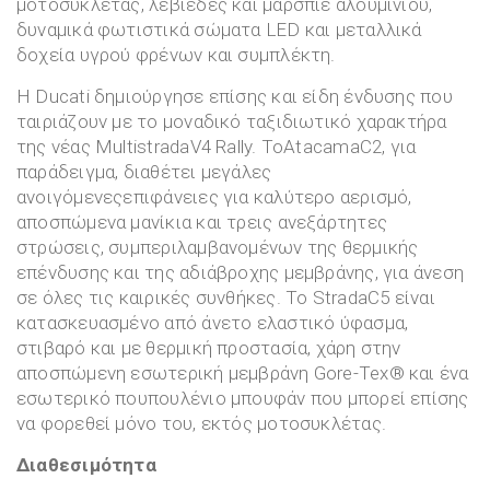
μοτοσυκλέτας, λεβιέδες και μαρσπιέ αλουμινίου,
δυναμικά φωτιστικά σώματα LED και μεταλλικά
δοχεία υγρού φρένων και συμπλέκτη.
Η Ducati δημιούργησε επίσης και είδη ένδυσης που
ταιριάζουν με το μοναδικό ταξιδιωτικό χαρακτήρα
της νέας MultistradaV4 Rally. ToAtacamaC2, για
παράδειγμα, διαθέτει μεγάλες
ανοιγόμενεςεπιφάνειες για καλύτερο αερισμό,
αποσπώμενα μανίκια και τρεις ανεξάρτητες
στρώσεις, συμπεριλαμβανομένων της θερμικής
επένδυσης και της αδιάβροχης μεμβράνης, για άνεση
σε όλες τις καιρικές συνθήκες. Το StradaC5 είναι
κατασκευασμένο από άνετο ελαστικό ύφασμα,
στιβαρό και με θερμική προστασία, χάρη στην
αποσπώμενη εσωτερική μεμβράνη Gore-Tex® και ένα
εσωτερικό πουπουλένιο μπουφάν που μπορεί επίσης
να φορεθεί μόνο του, εκτός μοτοσυκλέτας.
Διαθεσιμότητα