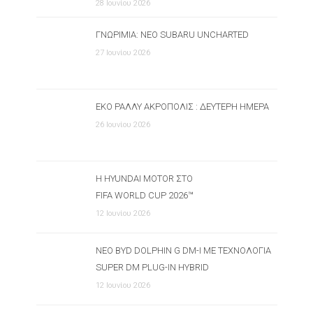
28 Ιουνίου 2026
ΓΝΩΡΙΜΊΑ: ΝΈΟ SUBARU UNCHARTED
27 Ιουνίου 2026
ΕΚΟ ΡΆΛΛΥ ΑΚΡΌΠΟΛΙΣ : ΔΕΎΤΕΡΗ ΗΜΈΡΑ
26 Ιουνίου 2026
Η HYUNDAI MOTOR ΣΤΟ
FIFA WORLD CUP 2026™
12 Ιουνίου 2026
ΝΈΟ BYD DOLPHIN G DM-I ΜΕ ΤΕΧΝΟΛΟΓΊΑ
SUPER DM PLUG-IN HYBRID
12 Ιουνίου 2026