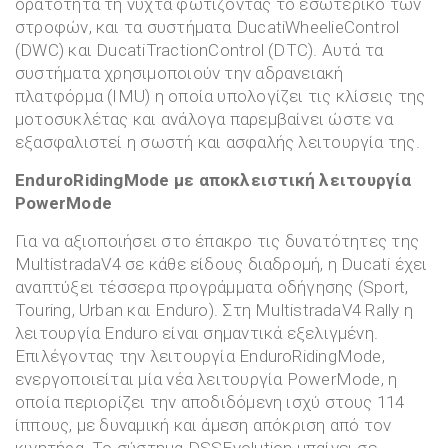
ορατότητα τη νύχτα φωτίζοντας το εσωτερικό των
στροφών, και τα συστήματα DucatiWheelieControl
(DWC) και DucatiTractionControl (DTC). Αυτά τα
συστήματα χρησιμοποιούν την αδρανειακή
πλατφόρμα (IMU) η οποία υπολογίζει τις κλίσεις της
μοτοσυκλέτας και ανάλογα παρεμβαίνει ώστε να
εξασφαλιστεί η σωστή και ασφαλής λειτουργία της.
EnduroRidingMode
με αποκλειστική λειτουργία
PowerMode
Για να αξιοποιήσει στο έπακρο τις δυνατότητες της
MultistradaV4 σε κάθε είδους διαδρομή, η Ducati έχει
αναπτύξει τέσσερα προγράμματα οδήγησης (Sport,
Touring, Urban και Enduro). Στη MultistradaV4 Rally η
λειτουργία Enduro είναι σημαντικά εξελιγμένη.
Επιλέγοντας την λειτουργία EnduroRidingMode,
ενεργοποιείται μία νέα λειτουργία PowerMode, η
οποία περιορίζει την αποδιδόμενη ισχύ στους 114
ίππους, με δυναμική και άμεση απόκριση από τον
κινητήρα. Το σύστημα DSSEvolution μπαίνει σε