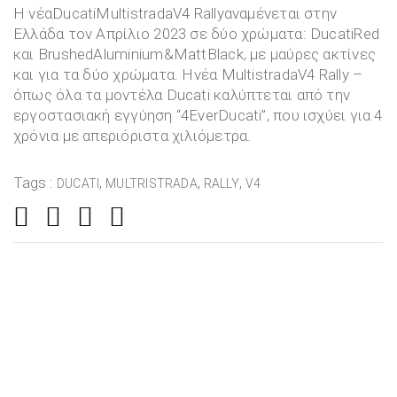
Η νέαDucatiMultistradaV4 Rallyαναμένεται στην
Ελλάδα τον Απρίλιο 2023 σε δύο χρώματα: DucatiRed
και BrushedAluminium&MattBlack, με μαύρες ακτίνες
και για τα δύο χρώματα. Ηνέα MultistradaV4 Rally –
όπως όλα τα μοντέλα Ducati καλύπτεται από την
εργοστασιακή εγγύηση “4EverDucati”, που ισχύει για 4
χρόνια με απεριόριστα χιλιόμετρα.
Tags :
,
,
,
DUCATI
MULTRISTRADA
RALLY
V4