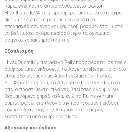
παραμένει και το διπλό αλουμινένιο ψαλίδι.
ΗMultistradaV4 Rally προσφέρεται αποκλειστικά με
ακτινωτές ζάντες με tubeless ελαστικά,
επανασχεδιασμένες και χαμηλού βάρους, έτσι ώστε
να βελτιώσει ακόμα περισσότερο τα δυναμικά
οδηγικά χαρακτηριστικά της.
Εξοπλισμός
Η νέαDucatiMultistradaV4 Rally προσφέρεται σε τρεις
διαφορετικές εκδόσεις: το AdventureRadar, το οποίο
είναι εξοπλισμένο με AdaptiveCruiseControl και
BlindSpotDetection, το AdventureTravel&Radar, στο
οποίο προστίθενται πλαϊνές βαλίτσες αλουμινίου,
θερμαινόμενα grips& σέλα, ενώ το FullAdventure
συμπληρώνει επιπλέον στην προηγούμενη έκδοση
τελικό εξάτμισης της Akrapovic και εμπρός
λασπωτήρα από ανθρακονήματα.
Αξεσουάρ και ένδυση