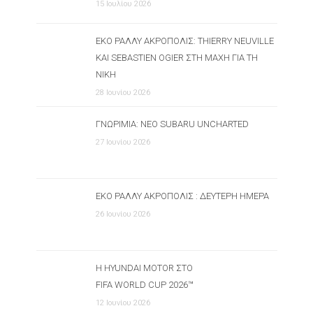
15 Ιουλίου 2026
ΕΚΟ ΡΆΛΛΥ ΑΚΡΌΠΟΛΙΣ: THIERRY NEUVILLE
ΚΑΙ SEBASTIEN OGIER ΣΤΗ ΜΆΧΗ ΓΙΑ ΤΗ
ΝΊΚΗ
28 Ιουνίου 2026
ΓΝΩΡΙΜΊΑ: ΝΈΟ SUBARU UNCHARTED
27 Ιουνίου 2026
ΕΚΟ ΡΆΛΛΥ ΑΚΡΌΠΟΛΙΣ : ΔΕΎΤΕΡΗ ΗΜΈΡΑ
26 Ιουνίου 2026
Η HYUNDAI MOTOR ΣΤΟ
FIFA WORLD CUP 2026™
12 Ιουνίου 2026