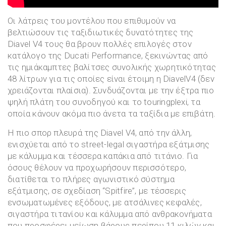
Οι λάτρεις του μοντέλου που επιθυμούν να
βελτιώσουν τις ταξιδιωτικές δυνατότητες της
Diavel V4 τους θα βρουν πολλές επιλογές στον
κατάλογο της Ducati Performance, ξεκινώντας από
τις ημιάκαμπτες βαλίτσες συνολικής χωρητικότητας
48 λίτρων για τις οποίες είναι έτοιμη η DiavelV4 (δεν
χρειάζονται πλαίσια). Συνδυάζονται με την έξτρα πιο
ψηλή πλάτη του συνοδηγού και το touringplexi, τα
οποία κάνουν ακόμα πιο άνετα τα ταξίδια με επιβάτη.
Η πιο σπορ πλευρά της Diavel V4, από την άλλη,
ενισχύεται από το street-legal σιγαστήρα εξάτμισης
με κάλυμμα και τέσσερα καπάκια από τιτάνιο. Για
όσους θέλουν να προχωρήσουν περισσότερο,
διατίθεται το πλήρες αγωνιστικό σύστημα
εξάτμισης, σε σχεδίαση “Spitfire”, με τέσσερις
ενσωματωμένες εξόδους, με ατσάλινες κεφαλές,
σιγαστήρα τιτανίου και κάλυμμα από ανθρακονήματα
που προσφέρει μείωση βάρους περίπου 11 κιλών και