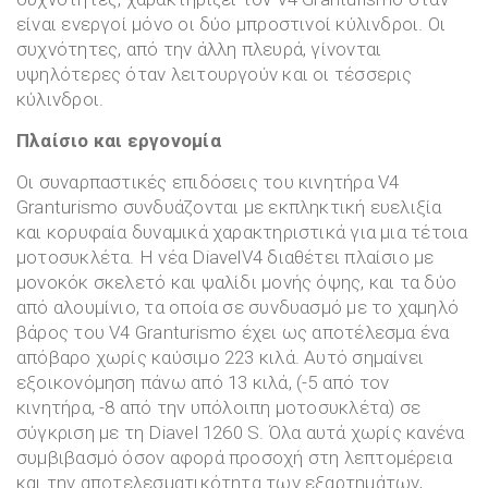
είναι ενεργοί μόνο οι δύο μπροστινοί κύλινδροι. Οι
συχνότητες, από την άλλη πλευρά, γίνονται
υψηλότερες όταν λειτουργούν και οι τέσσερις
κύλινδροι.
Πλαίσιο και εργονομία
Οι συναρπαστικές επιδόσεις του κινητήρα V4
Granturismo συνδυάζονται με εκπληκτική ευελιξία
και κορυφαία δυναμικά χαρακτηριστικά για μια τέτοια
μοτοσυκλέτα. Η νέα DiavelV4 διαθέτει πλαίσιο με
μονοκόκ σκελετό και ψαλίδι μονής όψης, και τα δύο
από αλουμίνιο, τα οποία σε συνδυασμό με το χαμηλό
βάρος του V4 Granturismo έχει ως αποτέλεσμα ένα
απόβαρο χωρίς καύσιμο 223 κιλά. Αυτό σημαίνει
εξοικονόμηση πάνω από 13 κιλά, (-5 από τον
κινητήρα, -8 από την υπόλοιπη μοτοσυκλέτα) σε
σύγκριση με τη Diavel 1260 S. Όλα αυτά χωρίς κανένα
συμβιβασμό όσον αφορά προσοχή στη λεπτομέρεια
και την αποτελεσματικότητα των εξαρτημάτων,