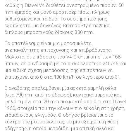
καθώς η Diavel V4 διαθέτει ανεστραμμένο πιρούνι 50
mm εμπρός και μονό αμορτισέρ πίσω, πλήρως
ρυθμιζόμενα και τα δύο. Το σύστημα πέδησης
εξοπλίζεται με δαγκάνες BremboStylema® και
διπλούς μπροστινούς δίσκους 330 mm.
Το αποτέλεσμα είναι μια μοτοσυκλέτα
ανεπανάληπτης επιτάχυνσης και επιβράδυνσης.
Μάλιστα, οι επιδόσεις του V4 Granturismo των 168
ίππων, σε συνδυασμό με το πίσω ελαστικό 240/45 και
μια ειδική σχέση μετάδοσης, της επιτρέπουν να
επιταχύνει από 0 στα 100 km/h σε λιγότερο από 3”.
Ο αναβάτης απολαμβάνει μία αρκετά χαμηλή σέλα
(στα 790 mm από το έδαφος), κεντρικά μαρσπιέ και
ψηλό τιμόνι στα 20 mm πιο κοντά από ό,τι στη Diavel
1260, στοιχεία που την κάνουν πιο εύκολη στη χρήση,
ειδικά στους ελιγμούς. Ο οδηγός βρίσκεται στο
κέντρο της μοτοσυκλέτας, με μία εξαιρετική θέση
οδήγησης, η οποία μεταδίδει μια οπτική αλλά και