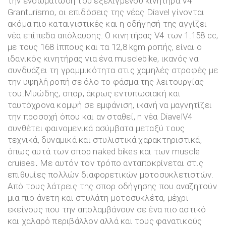
την ενσωμάτωση του εξελιγμένου κινητήρα V4
Granturismo, οι επιδόσεις της νέας Diavel γίνονται
ακόμα πιο καταιγιστικές και η οδήγησή της αγγίζει
νέα επίπεδα απόλαυσης. Ο κινητήρας V4 των 1.158 cc,
με τους 168 ίππους και τα 12,8 kgm ροπής, είναι ο
ιδανικός κινητήρας για ένα musclebike, ικανός να
συνδυάζει τη γραμμικότητα στις χαμηλές στροφές με
την υψηλή ροπή σε όλο το φάσμα της λειτουργίας
του.Μυώδης, σπορ, άκρως εντυπωσιακή και
ταυτόχρονα κομψή σε εμφάνιση, ικανή να μαγνητίζει
την προσοχή όπου και αν σταθεί, η νέα DiavelV4
συνθέτει φαινομενικά ασύμβατα μεταξύ τους
τεχνικά, δυναμικά και στυλιστικά χαρακτηριστικά,
όπως αυτά των σπορ naked bikes και των muscle
cruises
.
Με αυτόν τον τρόπο ανταποκρίνεται στις
επιθυμίες πολλών διαφορετικών μοτοσυκλετιστών.
Από τους λάτρεις της σπορ οδήγησης που αναζητούν
μια πιο άνετη και στυλάτη μοτοσυκλέτα, μέχρι
εκείνους που την απολαμβάνουν σε ένα πιο αστικό
και χαλαρό περιβάλλον αλλά και τους φανατικούς