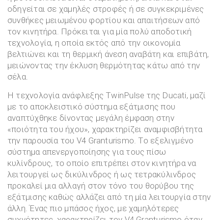
οδηγείται σε χαμηλές στροφές ή σε συγκεκριμένες
συνθήκες μειωμένου φορτίου και απαιτήσεων από
τον κινητήρα. Πρόκειται για μία πολύ αποδοτική
τεχνολογία, η οποία εκτός από την οικονομία
βελτιώνει και τη θερμική άνεση αναβάτη και επιβάτη,
μειώνοντας την έκλυση θερμότητας κάτω από την
σέλα.
Η τεχνολογία ανάφλεξης TwinPulse της Ducati, μαζί
με το αποκλειστικό σύστημα εξάτμισης που
αναπτύχθηκε δίνοντας μεγάλη έμφαση στην
«ποιότητα του ήχου», χαρακτηρίζει αναμφισβήτητα
την παρουσία του V4 Granturismo. Το εξελιγμένο
σύστημα απενεργοποίησης για τους πίσω
κυλίνδρους, το οποίο επιτρέπει στον κινητήρα να
λειτουργεί ως δικύλινδρος ή ως τετρακύλινδρος
προκαλεί μια αλλαγή στον τόνο του θορύβου της
εξάτμισης καθώς αλλάζει από τη μία λειτουργία στην
άλλη. Ένας πιο μπάσος ήχος, με χαμηλότερες
συχνότητες, χαρακτηρίζει τον V4 Granturismo όταν