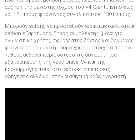
αύξηση της μέγιστης ισχύος του V4 Granturismo έως
και 12 ίππους φτάνοντας συνολικά τους 180 ίππους.
Μπορούν επίσης να προστεθούν ειδικά μεταλλικά και
carbon εξαρτήματα, ξηρός συμπλέκτης (μόνο για
αγωνιστική χρήση), σφυρήλατες ζάντες και δαγκάνες
φρένων σε κόκκινο ή μαύρο χρώμα, στοιχεία που το
καθένα αυξάνει περισσότερο τις δυνατότητες
εξατομίκευσης της νέας Diavel V4 και της
προσαρμογής τους στις ειδικές απαιτήσεις
οδήγησης αλλά και στην αισθητική κάθε αγοραστή.