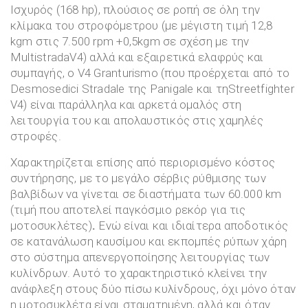
Ισχυρός (168 hp), πλούσιος σε ροπή σε όλη την
κλίμακα του στροφόμετρου (με μέγιστη τιμή 12,8
kgm στις 7.500 rpm +0,5kgm σε σχέση με την
MultistradaV4) αλλά και εξαιρετικά ελαφρύς και
συμπαγής, ο V4 Granturismo (που προέρχεται από το
Desmosedici Stradale της Panigale και τηStreetfighter
V4) είναι παράλληλα και αρκετά ομαλός στη
λειτουργία του και απολαυστικός στις χαμηλές
στροφές.
Χαρακτηρίζεται επίσης από περιορισμένο κόστος
συντήρησης, με το μεγάλο σέρβις ρύθμισης των
βαλβίδων να γίνεται σε διαστήματα των 60.000 km
(τιμή που αποτελεί παγκόσμιο ρεκόρ για τις
μοτοσυκλέτες)
.
Ενώ είναι και ιδιαίτερα αποδοτικός
σε κατανάλωση καυσίμου και εκπομπές ρύπων χάρη
στο σύστημα απενεργοποίησης λειτουργίας των
κυλίνδρων. Αυτό το χαρακτηριστικό κλείνει την
ανάφλεξη στους δύο πίσω κυλίνδρους, όχι μόνο όταν
η μοτοσυκλέτα είναι σταματημένη, αλλά και όταν