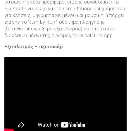
ιντσών, η οποία προσφέρει επίσης συνδεσιμότητα
Bluetooth για σύζευξη του smartphone και χρήση του
για κλήσεις, μηνύματα κειμένου και μουσική. Υπάρχει
επίσης το “turn-by -turn” σύστημα πλοήγησης
(διατίθεται ως έξτρα εξοπλισμός) το οποίο είναι
διαθέσιμο μέσω της εφαρμογής Ducati Link App.
Εξοπλισμός – αξεσουάρ