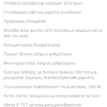
Ατσάλινο ρεζερβουάρ καυσίμου 20 λίτρων
Πτυσσόμενη λαβή και μαρσπιέ συνοδηγού
Προβολέας OmegaDRL
Μονάδα πίσω φωτός LED πολλαπλών σημείων κάτω
από την ουρά
Ενσωματωμένα δυναμικά φλας
Πιρούνι 50 mm, πλήρως ρυθμιζόμενο
Μονο-αμορτισέρ, πλήρως ρυθμιζόμενο
Σύστημα πέδησης με διπλούς δίσκους 330 mm και
μονομπλόκ δαγκάνες BremboStylema® μπροστά
Πίσω ελαστικό DiabloRossoIII σε διαστάσεις 240/45
Χυτές ζάντες αλουμινίου με κατεργασμένες ακτίνες
Οθόνη 5″ TFT με ενσωματωμένοBluetooth